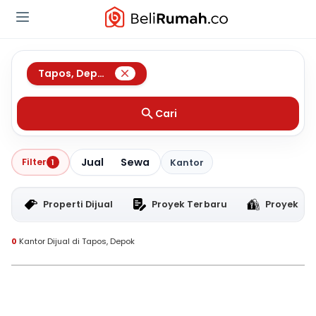
Tapos
,
Depok
Cari
Jual
Sewa
Filter
1
Kantor
Properti Dijual
Proyek Terbaru
Proyek RT
0
Kantor Dijual di Tapos, Depok