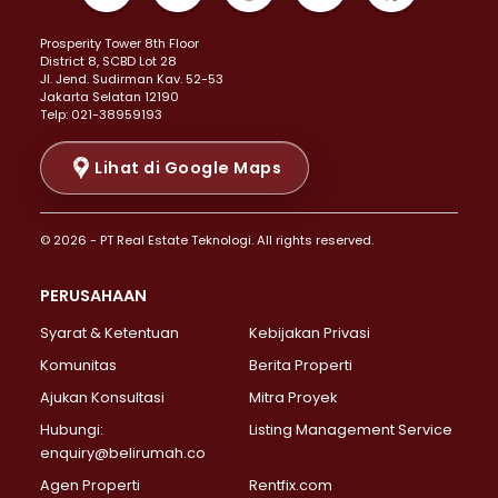
Properti Dijual di Kemayoran >
Prosperity Tower 8th Floor
Properti Dijual di Menteng >
District 8, SCBD Lot 28
Properti Dijual di Senen >
JI. Jend. Sudirman Kav. 52-53
Jakarta Selatan 12190
Properti Dijual di Tanah Abang >
Telp: 021-38959193
Properti Dijual di Cikini >
Properti Dijual di Kramat >
Lihat di Google Maps
Properti Dijual di Pasar Baru >
Properti Dijual di Bendungan Hilir >
© 2026 - PT Real Estate Teknologi. All rights reserved.
Properti Dijual di Jakarta Selatan >
Properti Dijual di Cilandak >
PERUSAHAAN
Properti Dijual di Lebak Bulus >
Syarat & Ketentuan
Kebijakan Privasi
Properti Dijual di Gandaria Selatan >
Properti Dijual di Pondok Labu >
Komunitas
Berita Properti
Properti Dijual di Cipete Selatan >
Ajukan Konsultasi
Mitra Proyek
Properti Dijual di Jagakarsa >
Hubungi:
Listing Management Service
Properti Dijual di Lenteng Agung >
enquiry@belirumah.co
Properti Dijual di Senayan >
Agen Properti
Rentfix.com
Properti Dijual di Pondok Pinang >