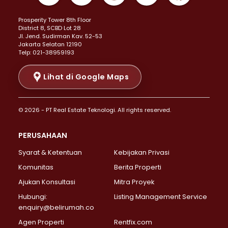
Properti Dijual di Kemayoran >
Prosperity Tower 8th Floor
Properti Dijual di Menteng >
District 8, SCBD Lot 28
Properti Dijual di Senen >
JI. Jend. Sudirman Kav. 52-53
Jakarta Selatan 12190
Properti Dijual di Tanah Abang >
Telp: 021-38959193
Properti Dijual di Cikini >
Properti Dijual di Kramat >
Lihat di Google Maps
Properti Dijual di Pasar Baru >
Properti Dijual di Bendungan Hilir >
© 2026 - PT Real Estate Teknologi. All rights reserved.
Properti Dijual di Jakarta Selatan >
Properti Dijual di Cilandak >
PERUSAHAAN
Properti Dijual di Lebak Bulus >
Syarat & Ketentuan
Kebijakan Privasi
Properti Dijual di Gandaria Selatan >
Properti Dijual di Pondok Labu >
Komunitas
Berita Properti
Properti Dijual di Cipete Selatan >
Ajukan Konsultasi
Mitra Proyek
Properti Dijual di Jagakarsa >
Hubungi:
Listing Management Service
Properti Dijual di Lenteng Agung >
enquiry@belirumah.co
Properti Dijual di Senayan >
Agen Properti
Rentfix.com
Properti Dijual di Pondok Pinang >