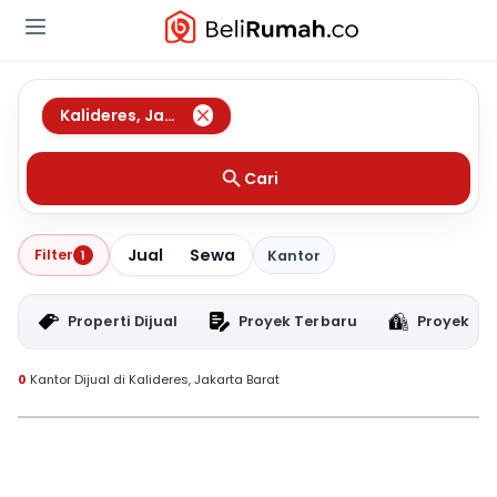
Kalideres
,
Jakarta Barat
Cari
Jual
Sewa
Filter
1
Kantor
Properti Dijual
Proyek Terbaru
Proyek RT
0
Kantor Dijual di Kalideres, Jakarta Barat