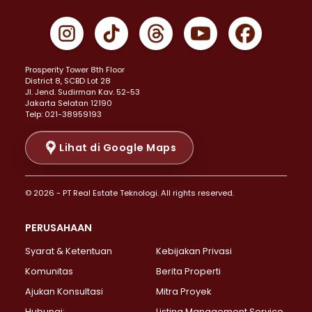
Properti Dijual di Cempaka Putih >
Properti Dijual di Gambir >
Properti Dijual di Johar Baru >
Properti Dijual di Kemayoran >
Prosperity Tower 8th Floor
Properti Dijual di Menteng >
District 8, SCBD Lot 28
Properti Dijual di Senen >
JI. Jend. Sudirman Kav. 52-53
Jakarta Selatan 12190
Properti Dijual di Tanah Abang >
Telp: 021-38959193
Properti Dijual di Cikini >
Properti Dijual di Kramat >
Lihat di Google Maps
Properti Dijual di Pasar Baru >
Properti Dijual di Bendungan Hilir >
© 2026 - PT Real Estate Teknologi. All rights reserved.
Properti Dijual di Jakarta Selatan >
Properti Dijual di Cilandak >
PERUSAHAAN
Properti Dijual di Lebak Bulus >
Syarat & Ketentuan
Kebijakan Privasi
Properti Dijual di Gandaria Selatan >
Properti Dijual di Pondok Labu >
Komunitas
Berita Properti
Properti Dijual di Cipete Selatan >
Ajukan Konsultasi
Mitra Proyek
Properti Dijual di Jagakarsa >
Hubungi:
Listing Management Service