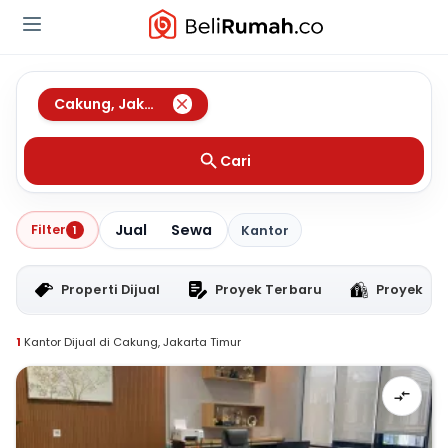
Cakung
,
Jakarta Timur
Cari
Jual
Sewa
Filter
1
Kantor
Properti Dijual
Proyek Terbaru
Proyek RT
1
Kantor Dijual di Cakung, Jakarta Timur