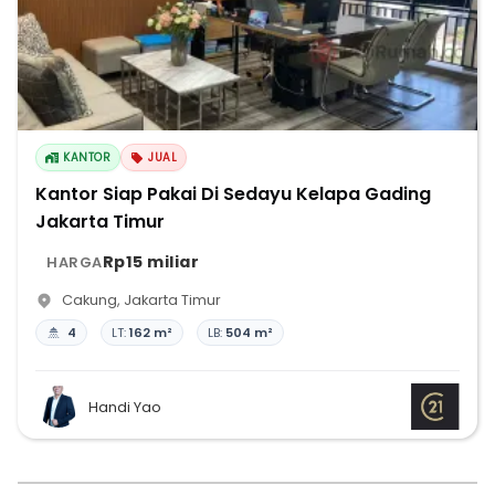
KANTOR
JUAL
Kantor Siap Pakai Di Sedayu Kelapa Gading
Jakarta Timur
Rp15 miliar
HARGA
Cakung
,
Jakarta Timur
4
LT:
162 m²
LB:
504 m²
Handi Yao