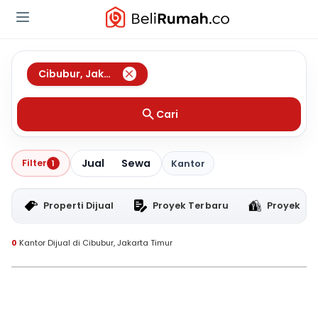
Cibubur
,
Jakarta Timur
Cari
Jual
Sewa
Filter
1
Kantor
Properti Dijual
Proyek Terbaru
Proyek RT
0
Kantor Dijual di Cibubur, Jakarta Timur