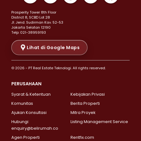
Properti Dijual di Kemayoran >
Prosperity Tower 8th Floor
Properti Dijual di Menteng >
District 8, SCBD Lot 28
Properti Dijual di Senen >
JI. Jend. Sudirman Kav. 52-53
Jakarta Selatan 12190
Properti Dijual di Tanah Abang >
Telp: 021-38959193
Properti Dijual di Cikini >
Properti Dijual di Kramat >
Lihat di Google Maps
Properti Dijual di Pasar Baru >
Properti Dijual di Bendungan Hilir >
© 2026 - PT Real Estate Teknologi. All rights reserved.
Properti Dijual di Jakarta Selatan >
Properti Dijual di Cilandak >
PERUSAHAAN
Properti Dijual di Lebak Bulus >
Syarat & Ketentuan
Kebijakan Privasi
Properti Dijual di Gandaria Selatan >
Properti Dijual di Pondok Labu >
Komunitas
Berita Properti
Properti Dijual di Cipete Selatan >
Ajukan Konsultasi
Mitra Proyek
Properti Dijual di Jagakarsa >
Hubungi:
Listing Management Service
Properti Dijual di Lenteng Agung >
enquiry@belirumah.co
Properti Dijual di Senayan >
Agen Properti
Rentfix.com
Properti Dijual di Pondok Pinang >