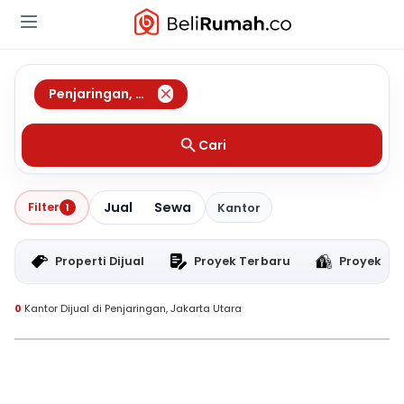
Penjaringan
,
Jakarta Utara
Cari
Jual
Sewa
Filter
1
Kantor
Properti Dijual
Proyek Terbaru
Proyek RT
0
Kantor Dijual di Penjaringan, Jakarta Utara