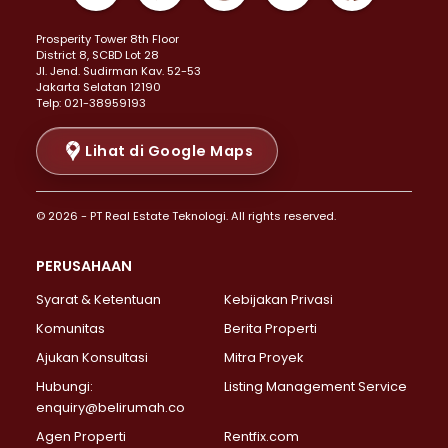
Properti Dijual di Kemayoran >
Prosperity Tower 8th Floor
Properti Dijual di Menteng >
District 8, SCBD Lot 28
Properti Dijual di Senen >
JI. Jend. Sudirman Kav. 52-53
Jakarta Selatan 12190
Properti Dijual di Tanah Abang >
Telp: 021-38959193
Properti Dijual di Cikini >
Properti Dijual di Kramat >
Lihat di Google Maps
Properti Dijual di Pasar Baru >
Properti Dijual di Bendungan Hilir >
© 2026 - PT Real Estate Teknologi. All rights reserved.
Properti Dijual di Jakarta Selatan >
Properti Dijual di Cilandak >
PERUSAHAAN
Properti Dijual di Lebak Bulus >
Syarat & Ketentuan
Kebijakan Privasi
Properti Dijual di Gandaria Selatan >
Properti Dijual di Pondok Labu >
Komunitas
Berita Properti
Properti Dijual di Cipete Selatan >
Ajukan Konsultasi
Mitra Proyek
Properti Dijual di Jagakarsa >
Hubungi:
Listing Management Service
Properti Dijual di Lenteng Agung >
enquiry@belirumah.co
Properti Dijual di Senayan >
Agen Properti
Rentfix.com
Properti Dijual di Pondok Pinang >