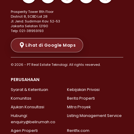
Properti Dijual di Kemayoran >
Prosperity Tower 8th Floor
Properti Dijual di Menteng >
District 8, SCBD Lot 28
Properti Dijual di Senen >
JI. Jend. Sudirman Kav. 52-53
Jakarta Selatan 12190
Properti Dijual di Tanah Abang >
Telp: 021-38959193
Properti Dijual di Cikini >
Properti Dijual di Kramat >
Lihat di Google Maps
Properti Dijual di Pasar Baru >
Properti Dijual di Bendungan Hilir >
© 2026 - PT Real Estate Teknologi. All rights reserved.
Properti Dijual di Jakarta Selatan >
Properti Dijual di Cilandak >
PERUSAHAAN
Properti Dijual di Lebak Bulus >
Syarat & Ketentuan
Kebijakan Privasi
Properti Dijual di Gandaria Selatan >
Properti Dijual di Pondok Labu >
Komunitas
Berita Properti
Properti Dijual di Cipete Selatan >
Ajukan Konsultasi
Mitra Proyek
Properti Dijual di Jagakarsa >
Hubungi:
Listing Management Service
Properti Dijual di Lenteng Agung >
enquiry@belirumah.co
Properti Dijual di Senayan >
Agen Properti
Rentfix.com
Properti Dijual di Pondok Pinang >