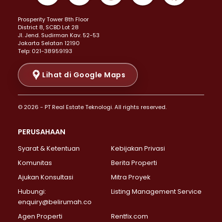
Properti Dijual di Kemayoran >
Prosperity Tower 8th Floor
Properti Dijual di Menteng >
District 8, SCBD Lot 28
Properti Dijual di Senen >
JI. Jend. Sudirman Kav. 52-53
Jakarta Selatan 12190
Properti Dijual di Tanah Abang >
Telp: 021-38959193
Properti Dijual di Cikini >
Properti Dijual di Kramat >
Lihat di Google Maps
Properti Dijual di Pasar Baru >
Properti Dijual di Bendungan Hilir >
© 2026 - PT Real Estate Teknologi. All rights reserved.
Properti Dijual di Jakarta Selatan >
Properti Dijual di Cilandak >
PERUSAHAAN
Properti Dijual di Lebak Bulus >
Syarat & Ketentuan
Kebijakan Privasi
Properti Dijual di Gandaria Selatan >
Properti Dijual di Pondok Labu >
Komunitas
Berita Properti
Properti Dijual di Cipete Selatan >
Ajukan Konsultasi
Mitra Proyek
Properti Dijual di Jagakarsa >
Hubungi:
Listing Management Service
Properti Dijual di Lenteng Agung >
enquiry@belirumah.co
Properti Dijual di Senayan >
Agen Properti
Rentfix.com
Properti Dijual di Pondok Pinang >