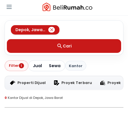
Depok
,
Jawa Barat
Cari
Jual
Sewa
Filter
1
Kantor
Properti Dijual
Proyek Terbaru
Proyek RT
0
Kantor Dijual di Depok, Jawa Barat