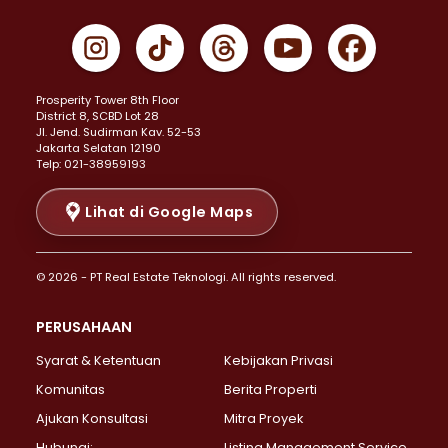
Properti Dijual di Cempaka Putih >
Properti Dijual di Gambir >
Properti Dijual di Johar Baru >
Properti Dijual di Kemayoran >
Prosperity Tower 8th Floor
Properti Dijual di Menteng >
District 8, SCBD Lot 28
Properti Dijual di Senen >
JI. Jend. Sudirman Kav. 52-53
Jakarta Selatan 12190
Properti Dijual di Tanah Abang >
Telp: 021-38959193
Properti Dijual di Cikini >
Properti Dijual di Kramat >
Lihat di Google Maps
Properti Dijual di Pasar Baru >
Properti Dijual di Bendungan Hilir >
© 2026 - PT Real Estate Teknologi. All rights reserved.
Properti Dijual di Jakarta Selatan >
Properti Dijual di Cilandak >
PERUSAHAAN
Properti Dijual di Lebak Bulus >
Syarat & Ketentuan
Kebijakan Privasi
Properti Dijual di Gandaria Selatan >
Properti Dijual di Pondok Labu >
Komunitas
Berita Properti
Properti Dijual di Cipete Selatan >
Ajukan Konsultasi
Mitra Proyek
Properti Dijual di Jagakarsa >
Hubungi:
Listing Management Service