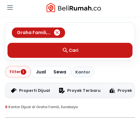
Graha Famili
,
Surabaya
Cari
Jual
Sewa
Filter
1
Kantor
Properti Dijual
Proyek Terbaru
Proyek RT
0
Kantor Dijual di Graha Famili, Surabaya