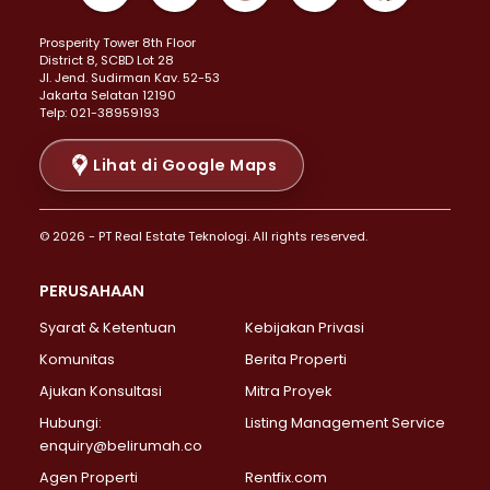
Properti Dijual di Kemayoran >
Prosperity Tower 8th Floor
Properti Dijual di Menteng >
District 8, SCBD Lot 28
Properti Dijual di Senen >
JI. Jend. Sudirman Kav. 52-53
Jakarta Selatan 12190
Properti Dijual di Tanah Abang >
Telp: 021-38959193
Properti Dijual di Cikini >
Properti Dijual di Kramat >
Lihat di Google Maps
Properti Dijual di Pasar Baru >
Properti Dijual di Bendungan Hilir >
© 2026 - PT Real Estate Teknologi. All rights reserved.
Properti Dijual di Jakarta Selatan >
Properti Dijual di Cilandak >
PERUSAHAAN
Properti Dijual di Lebak Bulus >
Syarat & Ketentuan
Kebijakan Privasi
Properti Dijual di Gandaria Selatan >
Properti Dijual di Pondok Labu >
Komunitas
Berita Properti
Properti Dijual di Cipete Selatan >
Ajukan Konsultasi
Mitra Proyek
Properti Dijual di Jagakarsa >
Hubungi:
Listing Management Service
Properti Dijual di Lenteng Agung >
enquiry@belirumah.co
Properti Dijual di Senayan >
Agen Properti
Rentfix.com
Properti Dijual di Pondok Pinang >