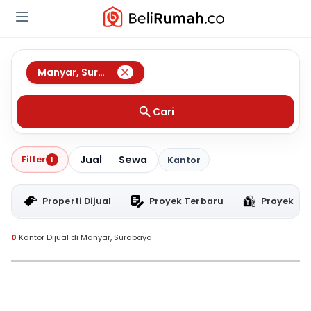
Manyar
,
Surabaya
Cari
Jual
Sewa
Filter
1
Kantor
Properti Dijual
Proyek Terbaru
Proyek RT
0
Kantor Dijual di Manyar, Surabaya