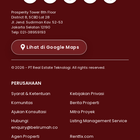
Properti Dijual di Kemayoran >
Prosperity Tower 8th Floor
Properti Dijual di Menteng >
District 8, SCBD Lot 28
Properti Dijual di Senen >
JI. Jend. Sudirman Kav. 52-53
Jakarta Selatan 12190
Properti Dijual di Tanah Abang >
Telp: 021-38959193
Properti Dijual di Cikini >
Properti Dijual di Kramat >
Lihat di Google Maps
Properti Dijual di Pasar Baru >
Properti Dijual di Bendungan Hilir >
© 2026 - PT Real Estate Teknologi. All rights reserved.
Properti Dijual di Jakarta Selatan >
Properti Dijual di Cilandak >
PERUSAHAAN
Properti Dijual di Lebak Bulus >
Syarat & Ketentuan
Kebijakan Privasi
Properti Dijual di Gandaria Selatan >
Properti Dijual di Pondok Labu >
Komunitas
Berita Properti
Properti Dijual di Cipete Selatan >
Ajukan Konsultasi
Mitra Proyek
Properti Dijual di Jagakarsa >
Hubungi:
Listing Management Service
Properti Dijual di Lenteng Agung >
enquiry@belirumah.co
Properti Dijual di Senayan >
Agen Properti
Rentfix.com
Properti Dijual di Pondok Pinang >