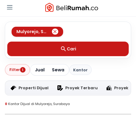
Mulyorejo
,
Surabaya
Cari
Jual
Sewa
Filter
1
Kantor
Properti Dijual
Proyek Terbaru
Proyek RT
0
Kantor Dijual di Mulyorejo, Surabaya