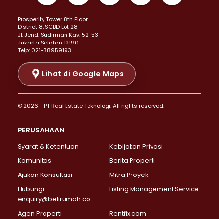
Properti Dijual di Kemayoran >
Prosperity Tower 8th Floor
Properti Dijual di Menteng >
District 8, SCBD Lot 28
Properti Dijual di Senen >
JI. Jend. Sudirman Kav. 52-53
Jakarta Selatan 12190
Properti Dijual di Tanah Abang >
Telp: 021-38959193
Properti Dijual di Cikini >
Properti Dijual di Kramat >
Lihat di Google Maps
Properti Dijual di Pasar Baru >
Properti Dijual di Bendungan Hilir >
© 2026 - PT Real Estate Teknologi. All rights reserved.
Properti Dijual di Jakarta Selatan >
Properti Dijual di Cilandak >
PERUSAHAAN
Properti Dijual di Lebak Bulus >
Syarat & Ketentuan
Kebijakan Privasi
Properti Dijual di Gandaria Selatan >
Properti Dijual di Pondok Labu >
Komunitas
Berita Properti
Properti Dijual di Cipete Selatan >
Ajukan Konsultasi
Mitra Proyek
Properti Dijual di Jagakarsa >
Hubungi:
Listing Management Service
Properti Dijual di Lenteng Agung >
enquiry@belirumah.co
Properti Dijual di Senayan >
Agen Properti
Rentfix.com
Properti Dijual di Pondok Pinang >