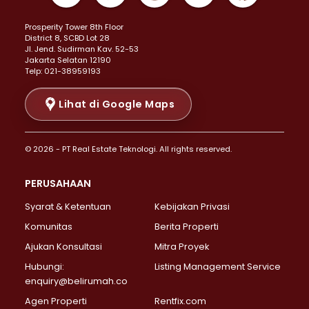
Properti Dijual di Kemayoran >
Prosperity Tower 8th Floor
Properti Dijual di Menteng >
District 8, SCBD Lot 28
Properti Dijual di Senen >
JI. Jend. Sudirman Kav. 52-53
Jakarta Selatan 12190
Properti Dijual di Tanah Abang >
Telp: 021-38959193
Properti Dijual di Cikini >
Properti Dijual di Kramat >
Lihat di Google Maps
Properti Dijual di Pasar Baru >
Properti Dijual di Bendungan Hilir >
© 2026 - PT Real Estate Teknologi. All rights reserved.
Properti Dijual di Jakarta Selatan >
Properti Dijual di Cilandak >
PERUSAHAAN
Properti Dijual di Lebak Bulus >
Syarat & Ketentuan
Kebijakan Privasi
Properti Dijual di Gandaria Selatan >
Properti Dijual di Pondok Labu >
Komunitas
Berita Properti
Properti Dijual di Cipete Selatan >
Ajukan Konsultasi
Mitra Proyek
Properti Dijual di Jagakarsa >
Hubungi:
Listing Management Service
Properti Dijual di Lenteng Agung >
enquiry@belirumah.co
Properti Dijual di Senayan >
Agen Properti
Rentfix.com
Properti Dijual di Pondok Pinang >