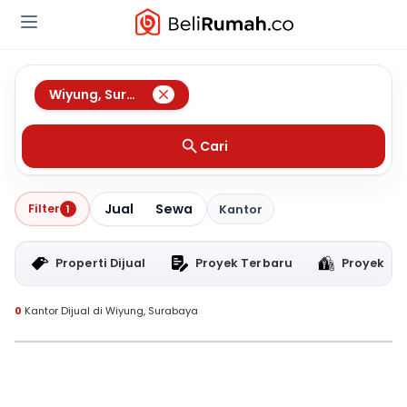
Wiyung
,
Surabaya
Cari
Jual
Sewa
Filter
1
Kantor
Properti Dijual
Proyek Terbaru
Proyek RT
0
Kantor Dijual di Wiyung, Surabaya