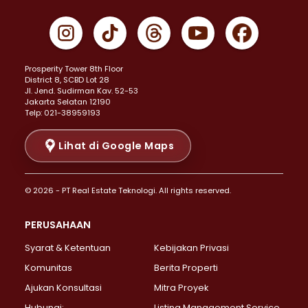
Properti Dijual di Cempaka Putih >
Properti Dijual di Gambir >
Properti Dijual di Johar Baru >
Properti Dijual di Kemayoran >
Prosperity Tower 8th Floor
Properti Dijual di Menteng >
District 8, SCBD Lot 28
Properti Dijual di Senen >
JI. Jend. Sudirman Kav. 52-53
Jakarta Selatan 12190
Properti Dijual di Tanah Abang >
Telp: 021-38959193
Properti Dijual di Cikini >
Properti Dijual di Kramat >
Lihat di Google Maps
Properti Dijual di Pasar Baru >
Properti Dijual di Bendungan Hilir >
© 2026 - PT Real Estate Teknologi. All rights reserved.
Properti Dijual di Jakarta Selatan >
Properti Dijual di Cilandak >
PERUSAHAAN
Properti Dijual di Lebak Bulus >
Syarat & Ketentuan
Kebijakan Privasi
Properti Dijual di Gandaria Selatan >
Properti Dijual di Pondok Labu >
Komunitas
Berita Properti
Properti Dijual di Cipete Selatan >
Ajukan Konsultasi
Mitra Proyek
Properti Dijual di Jagakarsa >
Hubungi:
Listing Management Service