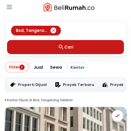
Bsd
,
Tangerang Selatan
Cari
Jual
Sewa
Filter
1
Kantor
Properti Dijual
Proyek Terbaru
Proyek RT
1
Kantor Dijual di Bsd, Tangerang Selatan