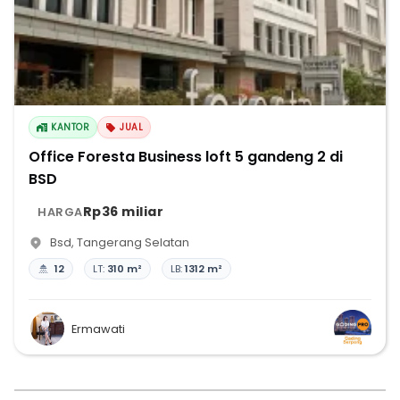
KANTOR
JUAL
Office Foresta Business loft 5 gandeng 2 di
BSD
Rp36 miliar
HARGA
Bsd
,
Tangerang Selatan
12
LT:
310 m²
LB:
1312 m²
Ermawati