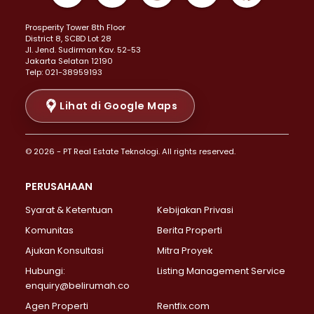
Properti Dijual di Kemayoran >
Prosperity Tower 8th Floor
Properti Dijual di Menteng >
District 8, SCBD Lot 28
Properti Dijual di Senen >
JI. Jend. Sudirman Kav. 52-53
Jakarta Selatan 12190
Properti Dijual di Tanah Abang >
Telp: 021-38959193
Properti Dijual di Cikini >
Properti Dijual di Kramat >
Lihat di Google Maps
Properti Dijual di Pasar Baru >
Properti Dijual di Bendungan Hilir >
© 2026 - PT Real Estate Teknologi. All rights reserved.
Properti Dijual di Jakarta Selatan >
Properti Dijual di Cilandak >
PERUSAHAAN
Properti Dijual di Lebak Bulus >
Syarat & Ketentuan
Kebijakan Privasi
Properti Dijual di Gandaria Selatan >
Properti Dijual di Pondok Labu >
Komunitas
Berita Properti
Properti Dijual di Cipete Selatan >
Ajukan Konsultasi
Mitra Proyek
Properti Dijual di Jagakarsa >
Hubungi:
Listing Management Service
Properti Dijual di Lenteng Agung >
enquiry@belirumah.co
Properti Dijual di Senayan >
Agen Properti
Rentfix.com
Properti Dijual di Pondok Pinang >