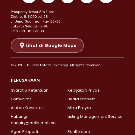
Properti Dijual di Kemayoran >
Prosperity Tower 8th Floor
Properti Dijual di Menteng >
District 8, SCBD Lot 28
Properti Dijual di Senen >
JI. Jend. Sudirman Kav. 52-53
Jakarta Selatan 12190
Properti Dijual di Tanah Abang >
Telp: 021-38959193
Properti Dijual di Cikini >
Properti Dijual di Kramat >
Lihat di Google Maps
Properti Dijual di Pasar Baru >
Properti Dijual di Bendungan Hilir >
© 2026 - PT Real Estate Teknologi. All rights reserved.
Properti Dijual di Jakarta Selatan >
Properti Dijual di Cilandak >
PERUSAHAAN
Properti Dijual di Lebak Bulus >
Syarat & Ketentuan
Kebijakan Privasi
Properti Dijual di Gandaria Selatan >
Properti Dijual di Pondok Labu >
Komunitas
Berita Properti
Properti Dijual di Cipete Selatan >
Ajukan Konsultasi
Mitra Proyek
Properti Dijual di Jagakarsa >
Hubungi:
Listing Management Service
Properti Dijual di Lenteng Agung >
enquiry@belirumah.co
Properti Dijual di Senayan >
Agen Properti
Rentfix.com
Properti Dijual di Pondok Pinang >