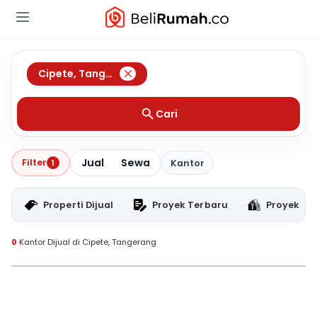
Cipete
,
Tangerang
Cari
Jual
Sewa
Filter
1
Kantor
Properti Dijual
Proyek Terbaru
Proyek RT
0
Kantor Dijual di Cipete, Tangerang