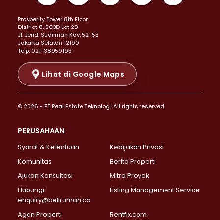
Properti Dijual di Kemayoran >
Prosperity Tower 8th Floor
Properti Dijual di Menteng >
District 8, SCBD Lot 28
Properti Dijual di Senen >
JI. Jend. Sudirman Kav. 52-53
Jakarta Selatan 12190
Properti Dijual di Tanah Abang >
Telp: 021-38959193
Properti Dijual di Cikini >
Properti Dijual di Kramat >
Lihat di Google Maps
Properti Dijual di Pasar Baru >
Properti Dijual di Bendungan Hilir >
© 2026 - PT Real Estate Teknologi. All rights reserved.
Properti Dijual di Jakarta Selatan >
Properti Dijual di Cilandak >
PERUSAHAAN
Properti Dijual di Lebak Bulus >
Syarat & Ketentuan
Kebijakan Privasi
Properti Dijual di Gandaria Selatan >
Properti Dijual di Pondok Labu >
Komunitas
Berita Properti
Properti Dijual di Cipete Selatan >
Ajukan Konsultasi
Mitra Proyek
Properti Dijual di Jagakarsa >
Hubungi:
Listing Management Service
Properti Dijual di Lenteng Agung >
enquiry@belirumah.co
Properti Dijual di Senayan >
Agen Properti
Rentfix.com
Properti Dijual di Pondok Pinang >