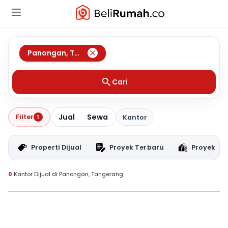
Panongan
,
Tangerang
Cari
Jual
Sewa
Filter
1
Kantor
Properti Dijual
Proyek Terbaru
Proyek RT
0
Kantor Dijual di Panongan, Tangerang