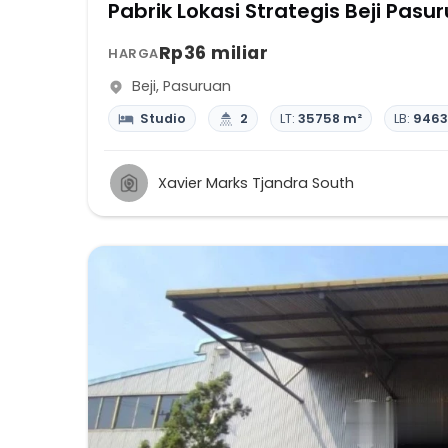
Pabrik Lokasi Strategis Beji Pas
Rp36 miliar
HARGA
Beji
,
Pasuruan
Studio
2
LT:
35758 m²
LB:
9463
Xavier Marks Tjandra South