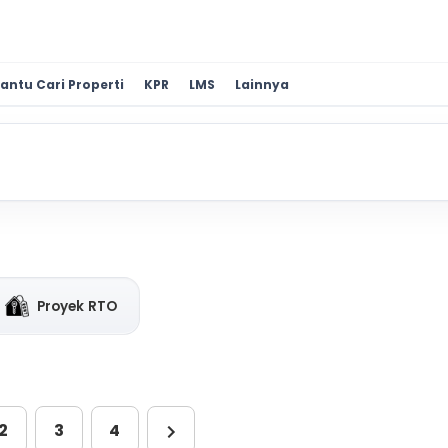
antu Cari Properti
KPR
LMS
Lainnya
Proyek RTO
2
3
4