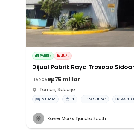
PABRIK
JUAL
Dijual Pabrik Raya Trosobo Sidoa
Rp75 miliar
HARGA
Taman
,
Sidoarjo
Studio
3
LT:
9780 m²
LB:
4500 
Xavier Marks Tjandra South