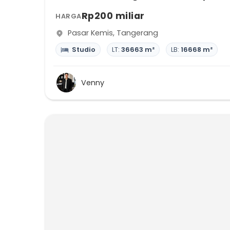
Rp200 miliar
HARGA
Pasar Kemis
,
Tangerang
Studio
LT:
36663 m²
LB:
16668 m²
Venny