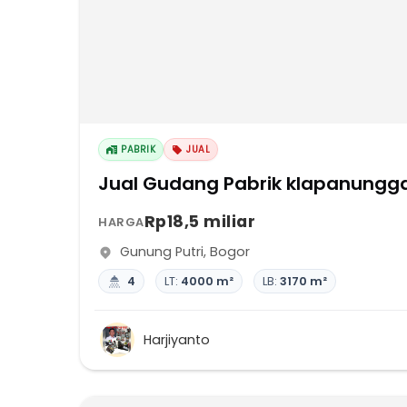
PABRIK
JUAL
Jual Gudang Pabrik klapanungga
Rp18,5 miliar
HARGA
Gunung Putri
,
Bogor
4
LT:
4000 m²
LB:
3170 m²
Harjiyanto