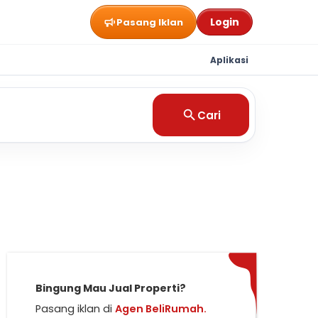
Login
Pasang Iklan
Aplikasi
Cari
Bingung Mau Jual Properti?
Pasang iklan di
Agen BeliRumah.