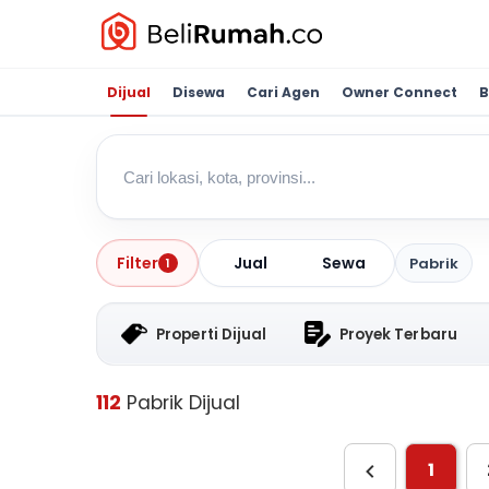
Dijual
Disewa
Cari Agen
Owner Connect
B
Jual
Sewa
Filter
Pabrik
1
Properti Dijual
Proyek Terbaru
112
Pabrik Dijual
1