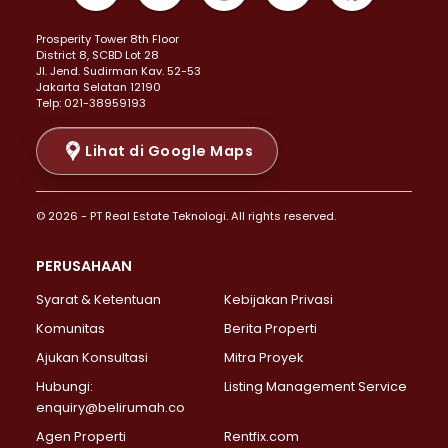
Properti Dijual di Kemayoran >
Prosperity Tower 8th Floor
Properti Dijual di Menteng >
District 8, SCBD Lot 28
Properti Dijual di Senen >
JI. Jend. Sudirman Kav. 52-53
Jakarta Selatan 12190
Properti Dijual di Tanah Abang >
Telp: 021-38959193
Properti Dijual di Cikini >
Properti Dijual di Kramat >
Lihat di Google Maps
Properti Dijual di Pasar Baru >
Properti Dijual di Bendungan Hilir >
© 2026 - PT Real Estate Teknologi. All rights reserved.
Properti Dijual di Jakarta Selatan >
Properti Dijual di Cilandak >
PERUSAHAAN
Properti Dijual di Lebak Bulus >
Syarat & Ketentuan
Kebijakan Privasi
Properti Dijual di Gandaria Selatan >
Properti Dijual di Pondok Labu >
Komunitas
Berita Properti
Properti Dijual di Cipete Selatan >
Ajukan Konsultasi
Mitra Proyek
Properti Dijual di Jagakarsa >
Hubungi:
Listing Management Service
Properti Dijual di Lenteng Agung >
enquiry@belirumah.co
Properti Dijual di Senayan >
Agen Properti
Rentfix.com
Properti Dijual di Pondok Pinang >