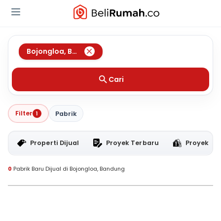
Bojongloa
,
Bandung
Cari
Filter
1
Pabrik
Properti Dijual
Proyek Terbaru
Proyek RT
0
Pabrik Baru Dijual di Bojongloa, Bandung