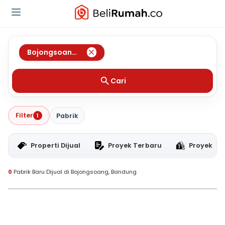
Bojongsoang
,
Bandung
Cari
Filter
1
Pabrik
Properti Dijual
Proyek Terbaru
Proyek RT
0
Pabrik Baru Dijual di Bojongsoang, Bandung