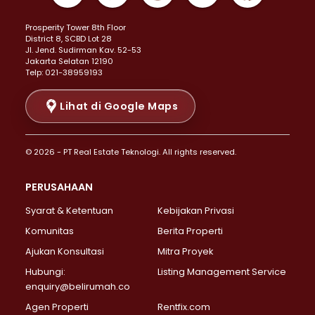
Properti Dijual di Kemayoran >
Prosperity Tower 8th Floor
Properti Dijual di Menteng >
District 8, SCBD Lot 28
Properti Dijual di Senen >
JI. Jend. Sudirman Kav. 52-53
Jakarta Selatan 12190
Properti Dijual di Tanah Abang >
Telp: 021-38959193
Properti Dijual di Cikini >
Properti Dijual di Kramat >
Lihat di Google Maps
Properti Dijual di Pasar Baru >
Properti Dijual di Bendungan Hilir >
© 2026 - PT Real Estate Teknologi. All rights reserved.
Properti Dijual di Jakarta Selatan >
Properti Dijual di Cilandak >
PERUSAHAAN
Properti Dijual di Lebak Bulus >
Syarat & Ketentuan
Kebijakan Privasi
Properti Dijual di Gandaria Selatan >
Properti Dijual di Pondok Labu >
Komunitas
Berita Properti
Properti Dijual di Cipete Selatan >
Ajukan Konsultasi
Mitra Proyek
Properti Dijual di Jagakarsa >
Hubungi:
Listing Management Service
Properti Dijual di Lenteng Agung >
enquiry@belirumah.co
Properti Dijual di Senayan >
Agen Properti
Rentfix.com
Properti Dijual di Pondok Pinang >