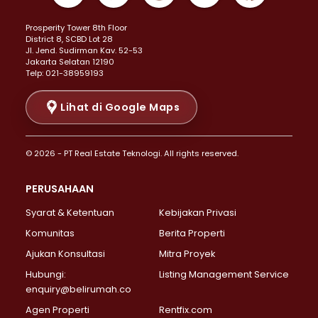
Properti Dijual di Kemayoran >
Prosperity Tower 8th Floor
Properti Dijual di Menteng >
District 8, SCBD Lot 28
Properti Dijual di Senen >
JI. Jend. Sudirman Kav. 52-53
Jakarta Selatan 12190
Properti Dijual di Tanah Abang >
Telp: 021-38959193
Properti Dijual di Cikini >
Properti Dijual di Kramat >
Lihat di Google Maps
Properti Dijual di Pasar Baru >
Properti Dijual di Bendungan Hilir >
© 2026 - PT Real Estate Teknologi. All rights reserved.
Properti Dijual di Jakarta Selatan >
Properti Dijual di Cilandak >
PERUSAHAAN
Properti Dijual di Lebak Bulus >
Syarat & Ketentuan
Kebijakan Privasi
Properti Dijual di Gandaria Selatan >
Properti Dijual di Pondok Labu >
Komunitas
Berita Properti
Properti Dijual di Cipete Selatan >
Ajukan Konsultasi
Mitra Proyek
Properti Dijual di Jagakarsa >
Hubungi:
Listing Management Service
Properti Dijual di Lenteng Agung >
enquiry@belirumah.co
Properti Dijual di Senayan >
Agen Properti
Rentfix.com
Properti Dijual di Pondok Pinang >