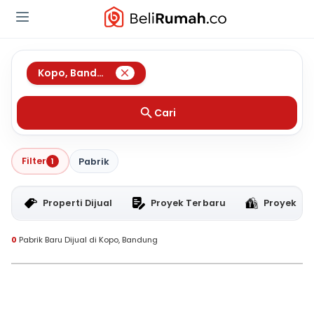
Kopo
,
Bandung
Cari
Filter
1
Pabrik
Properti Dijual
Proyek Terbaru
Proyek RT
0
Pabrik Baru Dijual di Kopo, Bandung