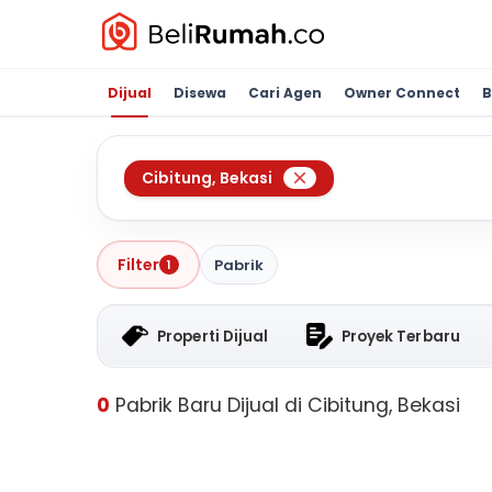
Dijual
Disewa
Cari Agen
Owner Connect
B
Cibitung
,
Bekasi
Filter
Pabrik
1
Properti Dijual
Proyek Terbaru
0
Pabrik Baru Dijual di Cibitung, Bekasi