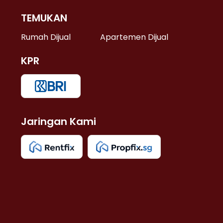
TEMUKAN
 >
Rumah Dijual
Apartemen Dijual
KPR
>
 >
Jaringan Kami
u >
>
 Lama >
 >