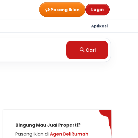
Login
Pasang Iklan
Aplikasi
Cari
Bingung Mau Jual Properti?
Pasang iklan di
Agen BeliRumah.