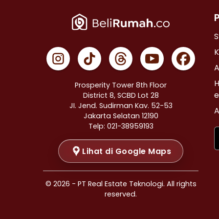
Properti Dijual di Cempaka Putih >
Properti Dijual di Johar Baru >
Properti Dijual di Menteng >
S
Properti Dijual di Tanah Abang >
K
Properti Dijual di Kramat >
A
Properti Dijual di Bendungan Hilir >
H
Prosperity Tower 8th Floor
Properti Dijual di Jakarta Selatan >
e
District 8, SCBD Lot 28
JI. Jend. Sudirman Kav. 52-53
Properti Dijual di Cilandak >
A
Jakarta Selatan 12190
Properti Dijual di Gandaria Selatan >
Telp: 021-38959193
Properti Dijual di Cipete Selatan >
Lihat di Google Maps
Properti Dijual di Lenteng Agung >
Properti Dijual di Pondok Pinang >
Properti Dijual di Kebayoran Baru >
© 2026 - PT Real Estate Teknologi. All rights
Properti Dijual di Mampang Prapatan >
reserved.
Properti Dijual di Pasar Minggu >