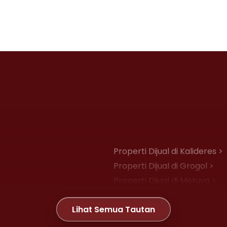
Properti Dijual di Kalideres >
Properti Dijual di Grogol >
Properti Dijual di Meruya >
Properti Dijual di Joglo >
Lihat Semua Tautan