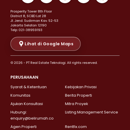
Properti Dijual di Kemayoran >
Prosperity Tower 8th Floor
Properti Dijual di Menteng >
District 8, SCBD Lot 28
Properti Dijual di Senen >
JI. Jend. Sudirman Kav. 52-53
Jakarta Selatan 12190
Properti Dijual di Tanah Abang >
Telp: 021-38959193
Properti Dijual di Cikini >
Properti Dijual di Kramat >
Lihat di Google Maps
Properti Dijual di Pasar Baru >
Properti Dijual di Bendungan Hilir >
© 2026 - PT Real Estate Teknologi. All rights reserved.
Properti Dijual di Jakarta Selatan >
Properti Dijual di Cilandak >
PERUSAHAAN
Properti Dijual di Lebak Bulus >
Syarat & Ketentuan
Kebijakan Privasi
Properti Dijual di Gandaria Selatan >
Properti Dijual di Pondok Labu >
Komunitas
Berita Properti
Properti Dijual di Cipete Selatan >
Ajukan Konsultasi
Mitra Proyek
Properti Dijual di Jagakarsa >
Hubungi:
Listing Management Service
Properti Dijual di Lenteng Agung >
enquiry@belirumah.co
Properti Dijual di Senayan >
Agen Properti
Rentfix.com
Properti Dijual di Pondok Pinang >