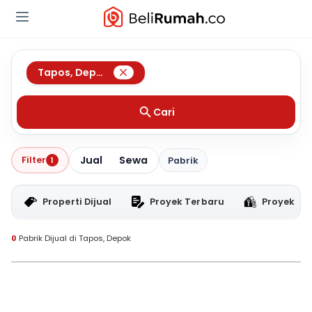
Tapos
,
Depok
Cari
Jual
Sewa
Filter
1
Pabrik
Properti Dijual
Proyek Terbaru
Proyek RT
0
Pabrik Dijual di Tapos, Depok