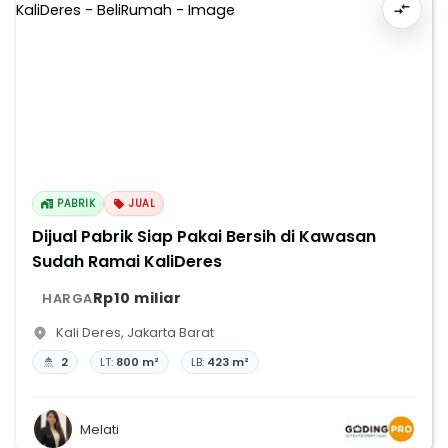
PABRIK
JUAL
Dijual Pabrik Siap Pakai Bersih di Kawasan
Sudah Ramai KaliDeres
Rp10 miliar
HARGA
Kali Deres
,
Jakarta Barat
2
LT:
800 m²
LB:
423 m²
Melati