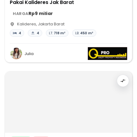
Pakai Kalideres Jak Barat
Rp9 miliar
HARGA
Kalideres
,
Jakarta Barat
4
4
LT:
718 m²
LB:
450 m²
Julia