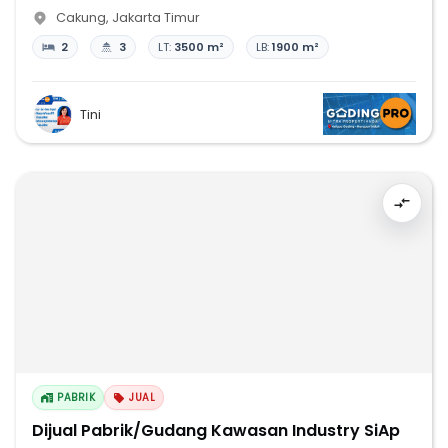
Cakung
,
Jakarta Timur
2
3
LT:
3500 m²
LB:
1900 m²
Tini
PABRIK
JUAL
Dijual Pabrik/Gudang Kawasan Industry SiAp