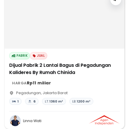
PABRIK
JUAL
Dijual Pabrik 2 Lantai Bagus di Pegadungan
Kalideres By Rumah Chinida
Rp11 miliar
HARGA
Pegadungan
,
Jakarta Barat
1
6
LT:
1360 m²
LB:
1200 m²
Linna Wati