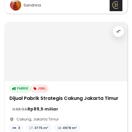
Sandrina
PABRIK
JUAL
Dijual Pabrik Strategis Cakung Jakarta Timur
Rp89,5 miliar
HARGA
Cakung
,
Jakarta Timur
3
LT:
3775 m²
LB:
4978 m²