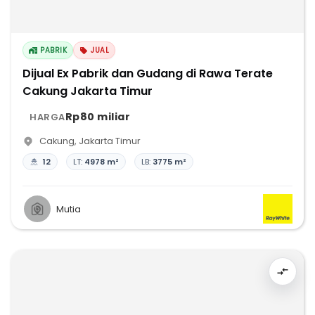
PABRIK
JUAL
Dijual Ex Pabrik dan Gudang di Rawa Terate
Cakung Jakarta Timur
Rp80 miliar
HARGA
Cakung
,
Jakarta Timur
12
LT:
4978 m²
LB:
3775 m²
Mutia