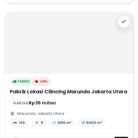
PABRIK
JUAL
Pabrik Lokasi Cilincing Marunda Jakarta Utara
Rp35 miliar
HARGA
Marunda
,
Jakarta Utara
140
9
LT:
9215 m²
LB:
6000 m²