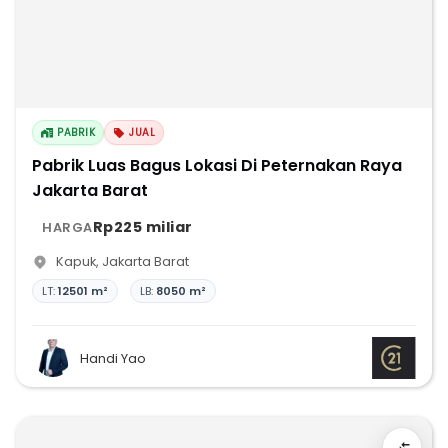
PABRIK
JUAL
Pabrik Luas Bagus Lokasi Di Peternakan Raya
Jakarta Barat
Rp225 miliar
HARGA
Kapuk
,
Jakarta Barat
LT:
12501 m²
LB:
8050 m²
Handi Yao