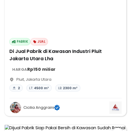
PABRIK
JUAL
Di Jual Pabrik di Kawasan Industri Pluit
Jakarta Utara Lha
Rp150 miliar
HARGA
Pluit
,
Jakarta Utara
2
LT:
4500 m²
LB:
2300 m²
Cicilia Anggraini