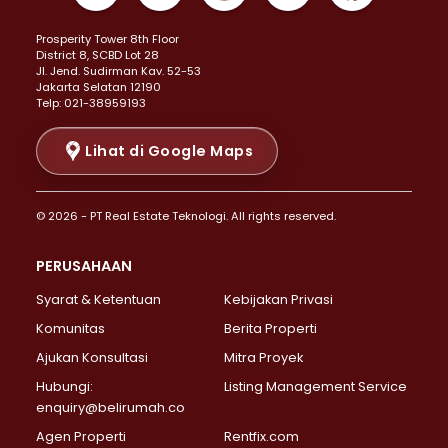
Properti Dijual di Kemayoran >
Prosperity Tower 8th Floor
Properti Dijual di Menteng >
District 8, SCBD Lot 28
Properti Dijual di Senen >
JI. Jend. Sudirman Kav. 52-53
Jakarta Selatan 12190
Properti Dijual di Tanah Abang >
Telp: 021-38959193
Properti Dijual di Cikini >
Properti Dijual di Kramat >
Lihat di Google Maps
Properti Dijual di Pasar Baru >
Properti Dijual di Bendungan Hilir >
© 2026 - PT Real Estate Teknologi. All rights reserved.
Properti Dijual di Jakarta Selatan >
Properti Dijual di Cilandak >
PERUSAHAAN
Properti Dijual di Lebak Bulus >
Syarat & Ketentuan
Kebijakan Privasi
Properti Dijual di Gandaria Selatan >
Properti Dijual di Pondok Labu >
Komunitas
Berita Properti
Properti Dijual di Cipete Selatan >
Ajukan Konsultasi
Mitra Proyek
Properti Dijual di Jagakarsa >
Hubungi:
Listing Management Service
Properti Dijual di Lenteng Agung >
enquiry@belirumah.co
Properti Dijual di Senayan >
Agen Properti
Rentfix.com
Properti Dijual di Pondok Pinang >