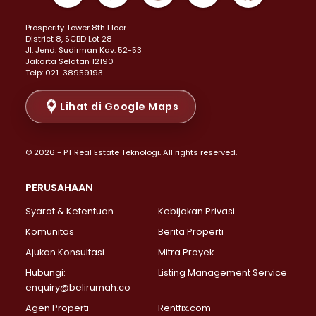
Properti Dijual di Kemayoran >
Prosperity Tower 8th Floor
Properti Dijual di Menteng >
District 8, SCBD Lot 28
Properti Dijual di Senen >
JI. Jend. Sudirman Kav. 52-53
Jakarta Selatan 12190
Properti Dijual di Tanah Abang >
Telp: 021-38959193
Properti Dijual di Cikini >
Properti Dijual di Kramat >
Lihat di Google Maps
Properti Dijual di Pasar Baru >
Properti Dijual di Bendungan Hilir >
© 2026 - PT Real Estate Teknologi. All rights reserved.
Properti Dijual di Jakarta Selatan >
Properti Dijual di Cilandak >
PERUSAHAAN
Properti Dijual di Lebak Bulus >
Syarat & Ketentuan
Kebijakan Privasi
Properti Dijual di Gandaria Selatan >
Properti Dijual di Pondok Labu >
Komunitas
Berita Properti
Properti Dijual di Cipete Selatan >
Ajukan Konsultasi
Mitra Proyek
Properti Dijual di Jagakarsa >
Hubungi:
Listing Management Service
Properti Dijual di Lenteng Agung >
enquiry@belirumah.co
Properti Dijual di Senayan >
Agen Properti
Rentfix.com
Properti Dijual di Pondok Pinang >