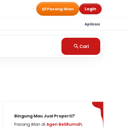
Login
Pasang Iklan
Aplikasi
Cari
Bingung Mau Jual Properti?
Pasang iklan di
Agen BeliRumah.