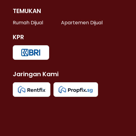
TEMUKAN
 >
Rumah Dijual
Apartemen Dijual
KPR
>
 >
Jaringan Kami
u >
>
 Lama >
 >