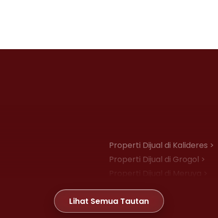
Properti Dijual di Kalideres >
Properti Dijual di Grogol >
Properti Dijual di Meruya >
Properti Dijual di Joglo >
Lihat Semua Tautan