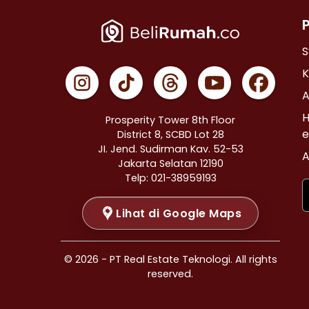
Properti Dijual di Cempaka Putih >
Properti Dijual di Johar Baru >
Properti Dijual di Menteng >
S
Properti Dijual di Tanah Abang >
K
Properti Dijual di Kramat >
A
Properti Dijual di Bendungan Hilir >
H
Prosperity Tower 8th Floor
Properti Dijual di Jakarta Selatan >
e
District 8, SCBD Lot 28
JI. Jend. Sudirman Kav. 52-53
Properti Dijual di Cilandak >
A
Jakarta Selatan 12190
Properti Dijual di Gandaria Selatan >
Telp: 021-38959193
Properti Dijual di Cipete Selatan >
Lihat di Google Maps
Properti Dijual di Lenteng Agung >
Properti Dijual di Pondok Pinang >
Properti Dijual di Kebayoran Baru >
© 2026 - PT Real Estate Teknologi. All rights
Properti Dijual di Mampang Prapatan >
reserved.
Properti Dijual di Pasar Minggu >