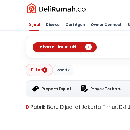
Dijual
Disewa
Cari Agen
Owner Connect
B
Jakarta Timur
,
Dki Jakarta
Filter
Pabrik
1
Properti Dijual
Proyek Terbaru
0
Pabrik Baru Dijual di Jakarta Timur, Dki