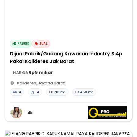
PABRIK
JUAL
Dijual Pabrik/Gudang Kawasan Industry SiAp
Pakai Kalideres Jak Barat
Rp9 miliar
HARGA
Kalideres
,
Jakarta Barat
4
4
LT:
718 m²
LB:
450 m²
Julia