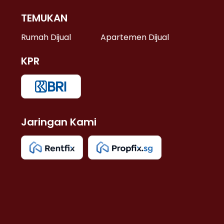
TEMUKAN
 >
Rumah Dijual
Apartemen Dijual
KPR
>
 >
Jaringan Kami
u >
>
 Lama >
 >