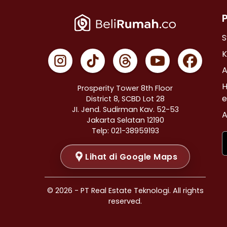
Properti Dijual di Cempaka Putih >
Properti Dijual di Johar Baru >
Properti Dijual di Menteng >
S
Properti Dijual di Tanah Abang >
K
Properti Dijual di Kramat >
A
Properti Dijual di Bendungan Hilir >
H
Prosperity Tower 8th Floor
Properti Dijual di Jakarta Selatan >
e
District 8, SCBD Lot 28
JI. Jend. Sudirman Kav. 52-53
Properti Dijual di Cilandak >
A
Jakarta Selatan 12190
Properti Dijual di Gandaria Selatan >
Telp: 021-38959193
Properti Dijual di Cipete Selatan >
Lihat di Google Maps
Properti Dijual di Lenteng Agung >
Properti Dijual di Pondok Pinang >
Properti Dijual di Kebayoran Baru >
© 2026 - PT Real Estate Teknologi. All rights
Properti Dijual di Mampang Prapatan >
reserved.
Properti Dijual di Pasar Minggu >