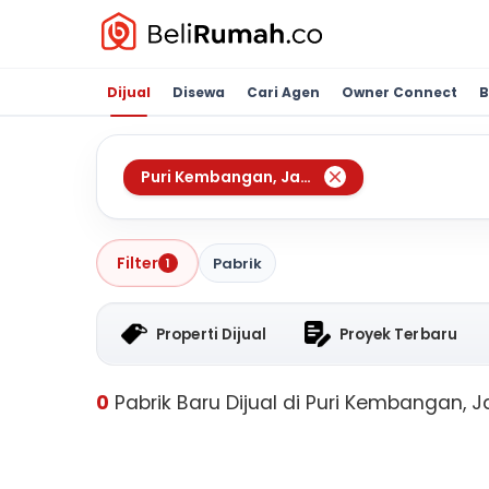
Dijual
Disewa
Cari Agen
Owner Connect
B
Puri Kembangan
,
Jakarta Barat
Filter
Pabrik
1
Properti Dijual
Proyek Terbaru
0
Pabrik Baru Dijual di Puri Kembangan, J