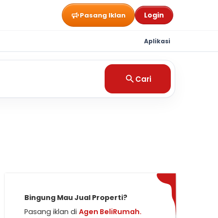
Login
Pasang Iklan
Aplikasi
Cari
Bingung Mau Jual Properti?
Pasang iklan di
Agen BeliRumah.