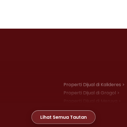
Properti Dijual di Kalideres >
Properti Dijual di Grogol >
Properti Dijual di Meruya >
Properti Dijual di Joglo >
Lihat Semua Tautan