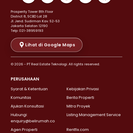
Properti Dijual di Kemayoran >
Prosperity Tower 8th Floor
Properti Dijual di Menteng >
District 8, SCBD Lot 28
Properti Dijual di Senen >
JI. Jend. Sudirman Kav. 52-53
Jakarta Selatan 12190
Properti Dijual di Tanah Abang >
Telp: 021-38959193
Properti Dijual di Cikini >
Properti Dijual di Kramat >
Lihat di Google Maps
Properti Dijual di Pasar Baru >
Properti Dijual di Bendungan Hilir >
© 2026 - PT Real Estate Teknologi. All rights reserved.
Properti Dijual di Jakarta Selatan >
Properti Dijual di Cilandak >
PERUSAHAAN
Properti Dijual di Lebak Bulus >
Syarat & Ketentuan
Kebijakan Privasi
Properti Dijual di Gandaria Selatan >
Properti Dijual di Pondok Labu >
Komunitas
Berita Properti
Properti Dijual di Cipete Selatan >
Ajukan Konsultasi
Mitra Proyek
Properti Dijual di Jagakarsa >
Hubungi:
Listing Management Service
Properti Dijual di Lenteng Agung >
enquiry@belirumah.co
Properti Dijual di Senayan >
Agen Properti
Rentfix.com
Properti Dijual di Pondok Pinang >