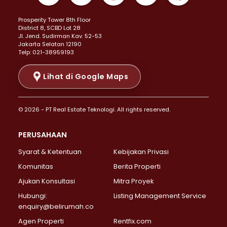
Properti Dijual di Kemayoran >
Prosperity Tower 8th Floor
Properti Dijual di Menteng >
District 8, SCBD Lot 28
Properti Dijual di Senen >
JI. Jend. Sudirman Kav. 52-53
Jakarta Selatan 12190
Properti Dijual di Tanah Abang >
Telp: 021-38959193
Properti Dijual di Cikini >
Properti Dijual di Kramat >
Lihat di Google Maps
Properti Dijual di Pasar Baru >
Properti Dijual di Bendungan Hilir >
© 2026 - PT Real Estate Teknologi. All rights reserved.
Properti Dijual di Jakarta Selatan >
Properti Dijual di Cilandak >
PERUSAHAAN
Properti Dijual di Lebak Bulus >
Syarat & Ketentuan
Kebijakan Privasi
Properti Dijual di Gandaria Selatan >
Properti Dijual di Pondok Labu >
Komunitas
Berita Properti
Properti Dijual di Cipete Selatan >
Ajukan Konsultasi
Mitra Proyek
Properti Dijual di Jagakarsa >
Hubungi:
Listing Management Service
Properti Dijual di Lenteng Agung >
enquiry@belirumah.co
Properti Dijual di Senayan >
Agen Properti
Rentfix.com
Properti Dijual di Pondok Pinang >