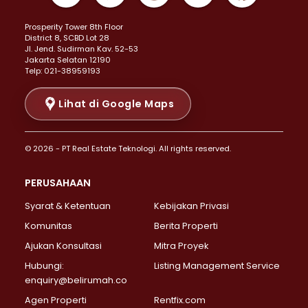
Properti Dijual di Kemayoran >
Prosperity Tower 8th Floor
Properti Dijual di Menteng >
District 8, SCBD Lot 28
Properti Dijual di Senen >
JI. Jend. Sudirman Kav. 52-53
Jakarta Selatan 12190
Properti Dijual di Tanah Abang >
Telp: 021-38959193
Properti Dijual di Cikini >
Properti Dijual di Kramat >
Lihat di Google Maps
Properti Dijual di Pasar Baru >
Properti Dijual di Bendungan Hilir >
© 2026 - PT Real Estate Teknologi. All rights reserved.
Properti Dijual di Jakarta Selatan >
Properti Dijual di Cilandak >
PERUSAHAAN
Properti Dijual di Lebak Bulus >
Syarat & Ketentuan
Kebijakan Privasi
Properti Dijual di Gandaria Selatan >
Properti Dijual di Pondok Labu >
Komunitas
Berita Properti
Properti Dijual di Cipete Selatan >
Ajukan Konsultasi
Mitra Proyek
Properti Dijual di Jagakarsa >
Hubungi:
Listing Management Service
Properti Dijual di Lenteng Agung >
enquiry@belirumah.co
Properti Dijual di Senayan >
Agen Properti
Rentfix.com
Properti Dijual di Pondok Pinang >