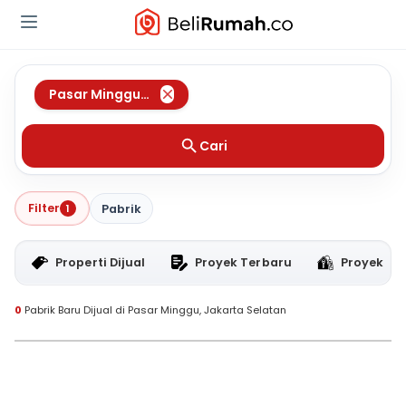
Pasar Minggu
,
Jakarta Selatan
Cari
Filter
1
Pabrik
Properti Dijual
Proyek Terbaru
Proyek RT
0
Pabrik Baru Dijual di Pasar Minggu, Jakarta Selatan