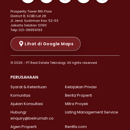
Properti Dijual di Kemayoran >
Prosperity Tower 8th Floor
Properti Dijual di Menteng >
District 8, SCBD Lot 28
Properti Dijual di Senen >
JI. Jend. Sudirman Kav. 52-53
Jakarta Selatan 12190
Properti Dijual di Tanah Abang >
Telp: 021-38959193
Properti Dijual di Cikini >
Properti Dijual di Kramat >
Lihat di Google Maps
Properti Dijual di Pasar Baru >
Properti Dijual di Bendungan Hilir >
© 2026 - PT Real Estate Teknologi. All rights reserved.
Properti Dijual di Jakarta Selatan >
Properti Dijual di Cilandak >
PERUSAHAAN
Properti Dijual di Lebak Bulus >
Syarat & Ketentuan
Kebijakan Privasi
Properti Dijual di Gandaria Selatan >
Properti Dijual di Pondok Labu >
Komunitas
Berita Properti
Properti Dijual di Cipete Selatan >
Ajukan Konsultasi
Mitra Proyek
Properti Dijual di Jagakarsa >
Hubungi:
Listing Management Service
Properti Dijual di Lenteng Agung >
enquiry@belirumah.co
Properti Dijual di Senayan >
Agen Properti
Rentfix.com
Properti Dijual di Pondok Pinang >