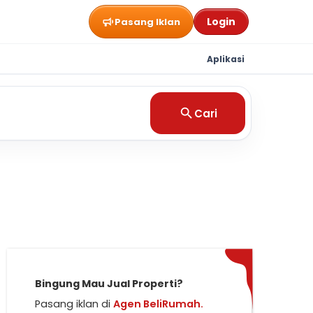
Login
Pasang Iklan
Aplikasi
Cari
Bingung Mau Jual Properti?
Pasang iklan di
Agen BeliRumah.