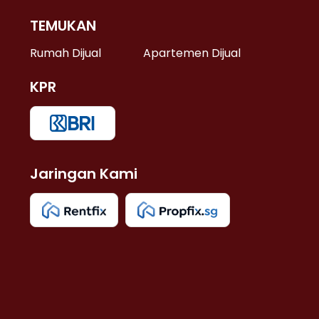
TEMUKAN
 >
Rumah Dijual
Apartemen Dijual
KPR
>
 >
Jaringan Kami
u >
>
 Lama >
 >