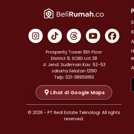
Properti Dijual di Cempaka Putih >
Properti Dijual di Johar Baru >
Properti Dijual di Menteng >
S
Properti Dijual di Tanah Abang >
K
Properti Dijual di Kramat >
A
Properti Dijual di Bendungan Hilir >
H
Prosperity Tower 8th Floor
Properti Dijual di Jakarta Selatan >
e
District 8, SCBD Lot 28
JI. Jend. Sudirman Kav. 52-53
Properti Dijual di Cilandak >
A
Jakarta Selatan 12190
Properti Dijual di Gandaria Selatan >
Telp: 021-38959193
Properti Dijual di Cipete Selatan >
Lihat di Google Maps
Properti Dijual di Lenteng Agung >
Properti Dijual di Pondok Pinang >
Properti Dijual di Kebayoran Baru >
© 2026 - PT Real Estate Teknologi. All rights
Properti Dijual di Mampang Prapatan >
reserved.
Properti Dijual di Pasar Minggu >