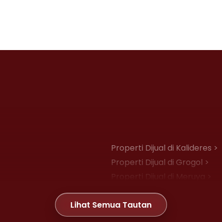
Properti Dijual di Kalideres >
Properti Dijual di Grogol >
Properti Dijual di Meruya >
Properti Dijual di Joglo >
Lihat Semua Tautan