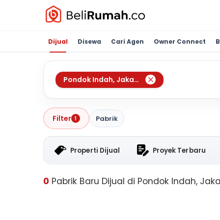
Dijual
Disewa
Cari Agen
Owner Connect
B
Pondok Indah
,
Jakarta Selatan
Filter
Pabrik
1
Properti Dijual
Proyek Terbaru
0
Pabrik Baru Dijual di Pondok Indah, Jak