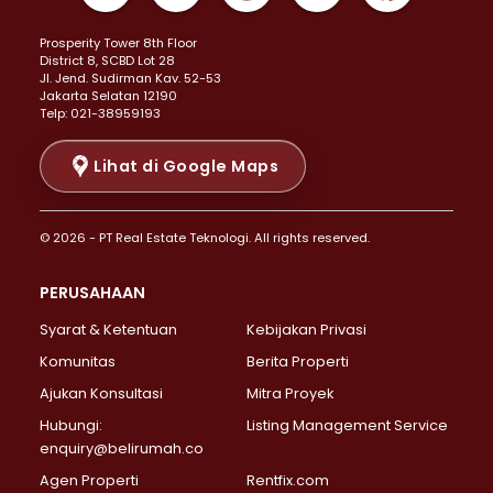
Properti Dijual di Kemayoran >
Prosperity Tower 8th Floor
Properti Dijual di Menteng >
District 8, SCBD Lot 28
Properti Dijual di Senen >
JI. Jend. Sudirman Kav. 52-53
Jakarta Selatan 12190
Properti Dijual di Tanah Abang >
Telp: 021-38959193
Properti Dijual di Cikini >
Properti Dijual di Kramat >
Lihat di Google Maps
Properti Dijual di Pasar Baru >
Properti Dijual di Bendungan Hilir >
© 2026 - PT Real Estate Teknologi. All rights reserved.
Properti Dijual di Jakarta Selatan >
Properti Dijual di Cilandak >
PERUSAHAAN
Properti Dijual di Lebak Bulus >
Syarat & Ketentuan
Kebijakan Privasi
Properti Dijual di Gandaria Selatan >
Properti Dijual di Pondok Labu >
Komunitas
Berita Properti
Properti Dijual di Cipete Selatan >
Ajukan Konsultasi
Mitra Proyek
Properti Dijual di Jagakarsa >
Hubungi:
Listing Management Service
Properti Dijual di Lenteng Agung >
enquiry@belirumah.co
Properti Dijual di Senayan >
Agen Properti
Rentfix.com
Properti Dijual di Pondok Pinang >