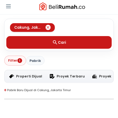
Cakung
,
Jakarta Timur
Cari
Filter
1
Pabrik
Properti Dijual
Proyek Terbaru
Proyek RT
0
Pabrik Baru Dijual di Cakung, Jakarta Timur