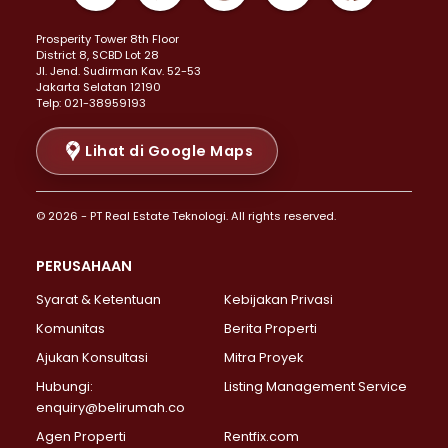
Properti Dijual di Kemayoran >
Prosperity Tower 8th Floor
Properti Dijual di Menteng >
District 8, SCBD Lot 28
Properti Dijual di Senen >
JI. Jend. Sudirman Kav. 52-53
Jakarta Selatan 12190
Properti Dijual di Tanah Abang >
Telp: 021-38959193
Properti Dijual di Cikini >
Properti Dijual di Kramat >
Lihat di Google Maps
Properti Dijual di Pasar Baru >
Properti Dijual di Bendungan Hilir >
© 2026 - PT Real Estate Teknologi. All rights reserved.
Properti Dijual di Jakarta Selatan >
Properti Dijual di Cilandak >
PERUSAHAAN
Properti Dijual di Lebak Bulus >
Syarat & Ketentuan
Kebijakan Privasi
Properti Dijual di Gandaria Selatan >
Properti Dijual di Pondok Labu >
Komunitas
Berita Properti
Properti Dijual di Cipete Selatan >
Ajukan Konsultasi
Mitra Proyek
Properti Dijual di Jagakarsa >
Hubungi:
Listing Management Service
Properti Dijual di Lenteng Agung >
enquiry@belirumah.co
Properti Dijual di Senayan >
Agen Properti
Rentfix.com
Properti Dijual di Pondok Pinang >