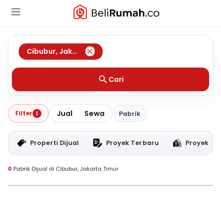
Cibubur
,
Jakarta Timur
Cari
Jual
Sewa
Filter
1
Pabrik
Properti Dijual
Proyek Terbaru
Proyek RT
0
Pabrik Dijual di Cibubur, Jakarta Timur