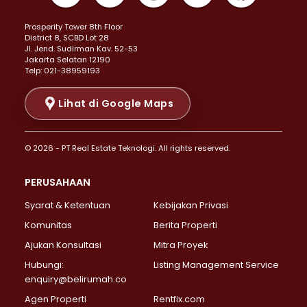
Properti Dijual di Kemayoran >
Prosperity Tower 8th Floor
Properti Dijual di Menteng >
District 8, SCBD Lot 28
Properti Dijual di Senen >
JI. Jend. Sudirman Kav. 52-53
Jakarta Selatan 12190
Properti Dijual di Tanah Abang >
Telp: 021-38959193
Properti Dijual di Cikini >
Properti Dijual di Kramat >
Lihat di Google Maps
Properti Dijual di Pasar Baru >
Properti Dijual di Bendungan Hilir >
© 2026 - PT Real Estate Teknologi. All rights reserved.
Properti Dijual di Jakarta Selatan >
Properti Dijual di Cilandak >
PERUSAHAAN
Properti Dijual di Lebak Bulus >
Syarat & Ketentuan
Kebijakan Privasi
Properti Dijual di Gandaria Selatan >
Properti Dijual di Pondok Labu >
Komunitas
Berita Properti
Properti Dijual di Cipete Selatan >
Ajukan Konsultasi
Mitra Proyek
Properti Dijual di Jagakarsa >
Hubungi:
Listing Management Service
Properti Dijual di Lenteng Agung >
enquiry@belirumah.co
Properti Dijual di Senayan >
Agen Properti
Rentfix.com
Properti Dijual di Pondok Pinang >