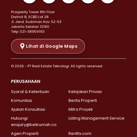
Properti Dijual di Kemayoran >
Prosperity Tower 8th Floor
Properti Dijual di Menteng >
District 8, SCBD Lot 28
Properti Dijual di Senen >
JI. Jend. Sudirman Kav. 52-53
Jakarta Selatan 12190
Properti Dijual di Tanah Abang >
Telp: 021-38959193
Properti Dijual di Cikini >
Properti Dijual di Kramat >
Lihat di Google Maps
Properti Dijual di Pasar Baru >
Properti Dijual di Bendungan Hilir >
© 2026 - PT Real Estate Teknologi. All rights reserved.
Properti Dijual di Jakarta Selatan >
Properti Dijual di Cilandak >
PERUSAHAAN
Properti Dijual di Lebak Bulus >
Syarat & Ketentuan
Kebijakan Privasi
Properti Dijual di Gandaria Selatan >
Properti Dijual di Pondok Labu >
Komunitas
Berita Properti
Properti Dijual di Cipete Selatan >
Ajukan Konsultasi
Mitra Proyek
Properti Dijual di Jagakarsa >
Hubungi:
Listing Management Service
Properti Dijual di Lenteng Agung >
enquiry@belirumah.co
Properti Dijual di Senayan >
Agen Properti
Rentfix.com
Properti Dijual di Pondok Pinang >