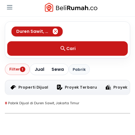
Duren Sawit
,
Jakarta Timur
Cari
Jual
Sewa
Filter
1
Pabrik
Properti Dijual
Proyek Terbaru
Proyek RT
0
Pabrik Dijual di Duren Sawit, Jakarta Timur