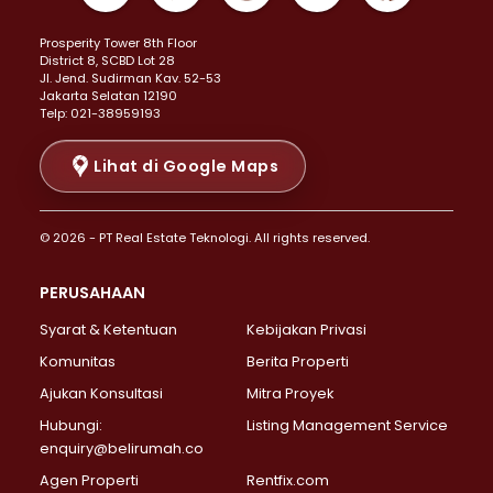
Properti Dijual di Kemayoran >
Prosperity Tower 8th Floor
Properti Dijual di Menteng >
District 8, SCBD Lot 28
Properti Dijual di Senen >
JI. Jend. Sudirman Kav. 52-53
Jakarta Selatan 12190
Properti Dijual di Tanah Abang >
Telp: 021-38959193
Properti Dijual di Cikini >
Properti Dijual di Kramat >
Lihat di Google Maps
Properti Dijual di Pasar Baru >
Properti Dijual di Bendungan Hilir >
© 2026 - PT Real Estate Teknologi. All rights reserved.
Properti Dijual di Jakarta Selatan >
Properti Dijual di Cilandak >
PERUSAHAAN
Properti Dijual di Lebak Bulus >
Syarat & Ketentuan
Kebijakan Privasi
Properti Dijual di Gandaria Selatan >
Properti Dijual di Pondok Labu >
Komunitas
Berita Properti
Properti Dijual di Cipete Selatan >
Ajukan Konsultasi
Mitra Proyek
Properti Dijual di Jagakarsa >
Hubungi:
Listing Management Service
Properti Dijual di Lenteng Agung >
enquiry@belirumah.co
Properti Dijual di Senayan >
Agen Properti
Rentfix.com
Properti Dijual di Pondok Pinang >