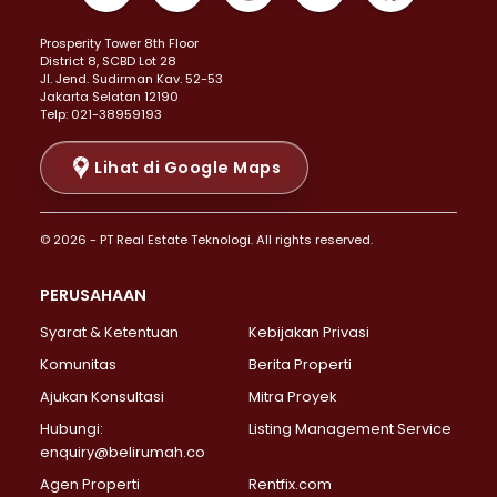
Properti Dijual di Kemayoran >
Prosperity Tower 8th Floor
Properti Dijual di Menteng >
District 8, SCBD Lot 28
Properti Dijual di Senen >
JI. Jend. Sudirman Kav. 52-53
Jakarta Selatan 12190
Properti Dijual di Tanah Abang >
Telp: 021-38959193
Properti Dijual di Cikini >
Properti Dijual di Kramat >
Lihat di Google Maps
Properti Dijual di Pasar Baru >
Properti Dijual di Bendungan Hilir >
© 2026 - PT Real Estate Teknologi. All rights reserved.
Properti Dijual di Jakarta Selatan >
Properti Dijual di Cilandak >
PERUSAHAAN
Properti Dijual di Lebak Bulus >
Syarat & Ketentuan
Kebijakan Privasi
Properti Dijual di Gandaria Selatan >
Properti Dijual di Pondok Labu >
Komunitas
Berita Properti
Properti Dijual di Cipete Selatan >
Ajukan Konsultasi
Mitra Proyek
Properti Dijual di Jagakarsa >
Hubungi:
Listing Management Service
Properti Dijual di Lenteng Agung >
enquiry@belirumah.co
Properti Dijual di Senayan >
Agen Properti
Rentfix.com
Properti Dijual di Pondok Pinang >