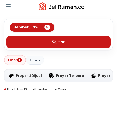
Jember
,
Jawa Timur
Cari
Filter
1
Pabrik
Properti Dijual
Proyek Terbaru
Proyek RT
0
Pabrik Baru Dijual di Jember, Jawa Timur