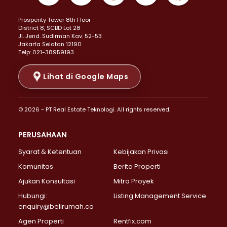
Properti Dijual di Kemayoran >
Prosperity Tower 8th Floor
Properti Dijual di Menteng >
District 8, SCBD Lot 28
Properti Dijual di Senen >
JI. Jend. Sudirman Kav. 52-53
Jakarta Selatan 12190
Properti Dijual di Tanah Abang >
Telp: 021-38959193
Properti Dijual di Cikini >
Properti Dijual di Kramat >
Lihat di Google Maps
Properti Dijual di Pasar Baru >
Properti Dijual di Bendungan Hilir >
© 2026 - PT Real Estate Teknologi. All rights reserved.
Properti Dijual di Jakarta Selatan >
Properti Dijual di Cilandak >
PERUSAHAAN
Properti Dijual di Lebak Bulus >
Syarat & Ketentuan
Kebijakan Privasi
Properti Dijual di Gandaria Selatan >
Properti Dijual di Pondok Labu >
Komunitas
Berita Properti
Properti Dijual di Cipete Selatan >
Ajukan Konsultasi
Mitra Proyek
Properti Dijual di Jagakarsa >
Hubungi:
Listing Management Service
Properti Dijual di Lenteng Agung >
enquiry@belirumah.co
Properti Dijual di Senayan >
Agen Properti
Rentfix.com
Properti Dijual di Pondok Pinang >