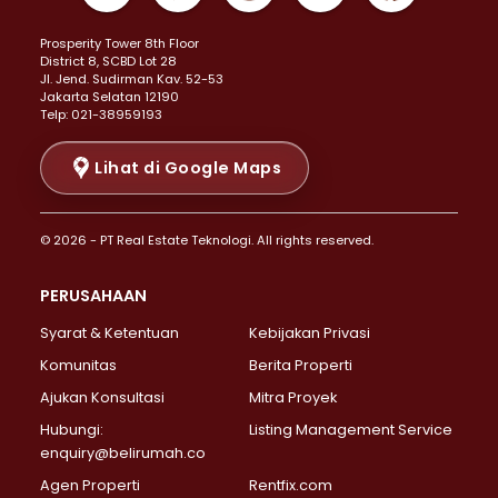
Properti Dijual di Kemayoran >
Prosperity Tower 8th Floor
Properti Dijual di Menteng >
District 8, SCBD Lot 28
Properti Dijual di Senen >
JI. Jend. Sudirman Kav. 52-53
Jakarta Selatan 12190
Properti Dijual di Tanah Abang >
Telp: 021-38959193
Properti Dijual di Cikini >
Properti Dijual di Kramat >
Lihat di Google Maps
Properti Dijual di Pasar Baru >
Properti Dijual di Bendungan Hilir >
© 2026 - PT Real Estate Teknologi. All rights reserved.
Properti Dijual di Jakarta Selatan >
Properti Dijual di Cilandak >
PERUSAHAAN
Properti Dijual di Lebak Bulus >
Syarat & Ketentuan
Kebijakan Privasi
Properti Dijual di Gandaria Selatan >
Properti Dijual di Pondok Labu >
Komunitas
Berita Properti
Properti Dijual di Cipete Selatan >
Ajukan Konsultasi
Mitra Proyek
Properti Dijual di Jagakarsa >
Hubungi:
Listing Management Service
Properti Dijual di Lenteng Agung >
enquiry@belirumah.co
Properti Dijual di Senayan >
Agen Properti
Rentfix.com
Properti Dijual di Pondok Pinang >