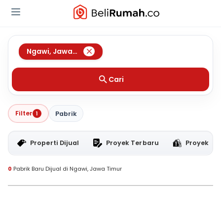
Ngawi
,
Jawa Timur
Cari
Filter
1
Pabrik
Properti Dijual
Proyek Terbaru
Proyek RT
0
Pabrik Baru Dijual di Ngawi, Jawa Timur