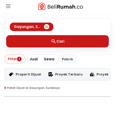
Gayungan
,
Surabaya
Cari
Jual
Sewa
Filter
1
Pabrik
Properti Dijual
Proyek Terbaru
Proyek RT
0
Pabrik Dijual di Gayungan, Surabaya