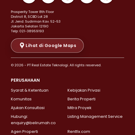
Properti Dijual di Kemayoran >
Prosperity Tower 8th Floor
Properti Dijual di Menteng >
District 8, SCBD Lot 28
Properti Dijual di Senen >
JI. Jend. Sudirman Kav. 52-53
Jakarta Selatan 12190
Properti Dijual di Tanah Abang >
Telp: 021-38959193
Properti Dijual di Cikini >
Properti Dijual di Kramat >
Lihat di Google Maps
Properti Dijual di Pasar Baru >
Properti Dijual di Bendungan Hilir >
© 2026 - PT Real Estate Teknologi. All rights reserved.
Properti Dijual di Jakarta Selatan >
Properti Dijual di Cilandak >
PERUSAHAAN
Properti Dijual di Lebak Bulus >
Syarat & Ketentuan
Kebijakan Privasi
Properti Dijual di Gandaria Selatan >
Properti Dijual di Pondok Labu >
Komunitas
Berita Properti
Properti Dijual di Cipete Selatan >
Ajukan Konsultasi
Mitra Proyek
Properti Dijual di Jagakarsa >
Hubungi:
Listing Management Service
Properti Dijual di Lenteng Agung >
enquiry@belirumah.co
Properti Dijual di Senayan >
Agen Properti
Rentfix.com
Properti Dijual di Pondok Pinang >