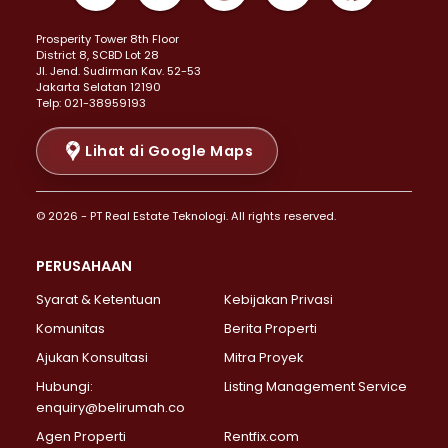
Properti Dijual di Kemayoran >
Prosperity Tower 8th Floor
Properti Dijual di Menteng >
District 8, SCBD Lot 28
Properti Dijual di Senen >
JI. Jend. Sudirman Kav. 52-53
Jakarta Selatan 12190
Properti Dijual di Tanah Abang >
Telp: 021-38959193
Properti Dijual di Cikini >
Properti Dijual di Kramat >
Lihat di Google Maps
Properti Dijual di Pasar Baru >
Properti Dijual di Bendungan Hilir >
© 2026 - PT Real Estate Teknologi. All rights reserved.
Properti Dijual di Jakarta Selatan >
Properti Dijual di Cilandak >
PERUSAHAAN
Properti Dijual di Lebak Bulus >
Syarat & Ketentuan
Kebijakan Privasi
Properti Dijual di Gandaria Selatan >
Properti Dijual di Pondok Labu >
Komunitas
Berita Properti
Properti Dijual di Cipete Selatan >
Ajukan Konsultasi
Mitra Proyek
Properti Dijual di Jagakarsa >
Hubungi:
Listing Management Service
Properti Dijual di Lenteng Agung >
enquiry@belirumah.co
Properti Dijual di Senayan >
Agen Properti
Rentfix.com
Properti Dijual di Pondok Pinang >