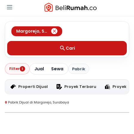
Margorejo
,
Surabaya
Cari
Jual
Sewa
Filter
1
Pabrik
Properti Dijual
Proyek Terbaru
Proyek RT
0
Pabrik Dijual di Margorejo, Surabaya