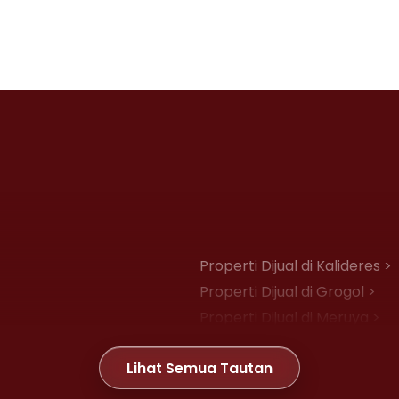
Properti Dijual di Kalideres >
Properti Dijual di Grogol >
Properti Dijual di Meruya >
Properti Dijual di Joglo >
Lihat Semua Tautan