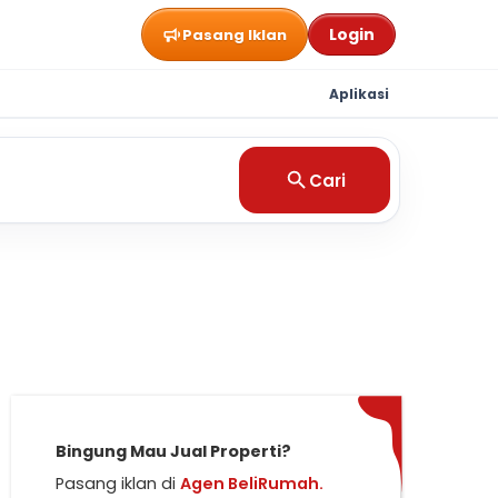
Login
Pasang Iklan
Aplikasi
Cari
Bingung Mau Jual Properti?
Pasang iklan di
Agen BeliRumah.