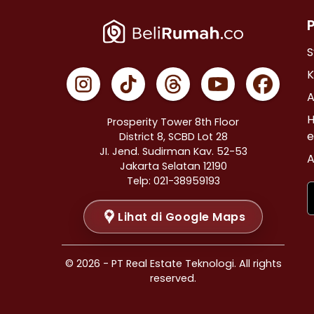
Properti Dijual di Cempaka Putih >
Properti Dijual di Johar Baru >
Properti Dijual di Menteng >
S
Properti Dijual di Tanah Abang >
K
Properti Dijual di Kramat >
A
Properti Dijual di Bendungan Hilir >
H
Prosperity Tower 8th Floor
Properti Dijual di Jakarta Selatan >
e
District 8, SCBD Lot 28
JI. Jend. Sudirman Kav. 52-53
Properti Dijual di Cilandak >
A
Jakarta Selatan 12190
Properti Dijual di Gandaria Selatan >
Telp: 021-38959193
Properti Dijual di Cipete Selatan >
Lihat di Google Maps
Properti Dijual di Lenteng Agung >
Properti Dijual di Pondok Pinang >
Properti Dijual di Kebayoran Baru >
© 2026 - PT Real Estate Teknologi. All rights
Properti Dijual di Mampang Prapatan >
reserved.
Properti Dijual di Pasar Minggu >