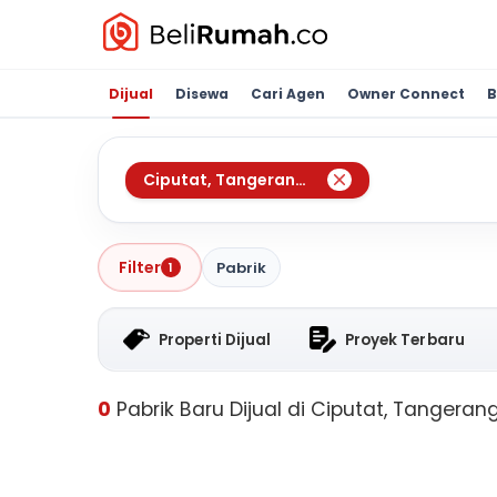
Dijual
Disewa
Cari Agen
Owner Connect
B
Ciputat
,
Tangerang Selatan
Filter
Pabrik
1
Properti Dijual
Proyek Terbaru
0
Pabrik Baru Dijual di Ciputat, Tangeran