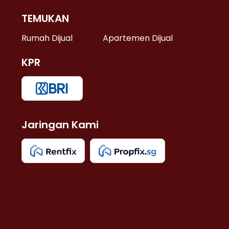
TEMUKAN
 >
Rumah Dijual
Apartemen Dijual
KPR
>
 >
Jaringan Kami
u >
>
 Lama >
 >