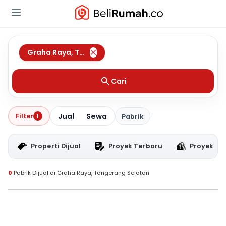
Graha Raya
,
Tangerang Selatan
Cari
Jual
Sewa
Filter
1
Pabrik
Properti Dijual
Proyek Terbaru
Proyek RT
0
Pabrik Dijual di Graha Raya, Tangerang Selatan