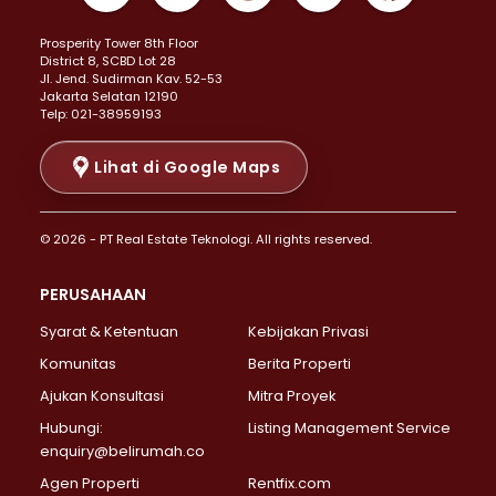
Properti Dijual di Kemayoran >
Prosperity Tower 8th Floor
Properti Dijual di Menteng >
District 8, SCBD Lot 28
Properti Dijual di Senen >
JI. Jend. Sudirman Kav. 52-53
Jakarta Selatan 12190
Properti Dijual di Tanah Abang >
Telp: 021-38959193
Properti Dijual di Cikini >
Properti Dijual di Kramat >
Lihat di Google Maps
Properti Dijual di Pasar Baru >
Properti Dijual di Bendungan Hilir >
© 2026 - PT Real Estate Teknologi. All rights reserved.
Properti Dijual di Jakarta Selatan >
Properti Dijual di Cilandak >
PERUSAHAAN
Properti Dijual di Lebak Bulus >
Syarat & Ketentuan
Kebijakan Privasi
Properti Dijual di Gandaria Selatan >
Properti Dijual di Pondok Labu >
Komunitas
Berita Properti
Properti Dijual di Cipete Selatan >
Ajukan Konsultasi
Mitra Proyek
Properti Dijual di Jagakarsa >
Hubungi:
Listing Management Service
Properti Dijual di Lenteng Agung >
enquiry@belirumah.co
Properti Dijual di Senayan >
Agen Properti
Rentfix.com
Properti Dijual di Pondok Pinang >