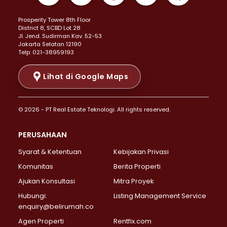
Properti Dijual di Kemayoran >
Prosperity Tower 8th Floor
Properti Dijual di Menteng >
District 8, SCBD Lot 28
Properti Dijual di Senen >
JI. Jend. Sudirman Kav. 52-53
Jakarta Selatan 12190
Properti Dijual di Tanah Abang >
Telp: 021-38959193
Properti Dijual di Cikini >
Properti Dijual di Kramat >
Lihat di Google Maps
Properti Dijual di Pasar Baru >
Properti Dijual di Bendungan Hilir >
© 2026 - PT Real Estate Teknologi. All rights reserved.
Properti Dijual di Jakarta Selatan >
Properti Dijual di Cilandak >
PERUSAHAAN
Properti Dijual di Lebak Bulus >
Syarat & Ketentuan
Kebijakan Privasi
Properti Dijual di Gandaria Selatan >
Properti Dijual di Pondok Labu >
Komunitas
Berita Properti
Properti Dijual di Cipete Selatan >
Ajukan Konsultasi
Mitra Proyek
Properti Dijual di Jagakarsa >
Hubungi:
Listing Management Service
Properti Dijual di Lenteng Agung >
enquiry@belirumah.co
Properti Dijual di Senayan >
Agen Properti
Rentfix.com
Properti Dijual di Pondok Pinang >