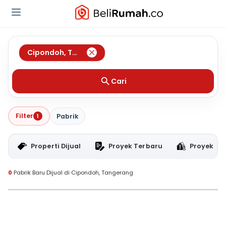
Cipondoh
,
Tangerang
Cari
Filter
1
Pabrik
Properti Dijual
Proyek Terbaru
Proyek RT
0
Pabrik Baru Dijual di Cipondoh, Tangerang