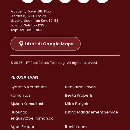
Properti Dijual di Kemayoran >
Prosperity Tower 8th Floor
Properti Dijual di Menteng >
District 8, SCBD Lot 28
Properti Dijual di Senen >
JI. Jend. Sudirman Kav. 52-53
Jakarta Selatan 12190
Properti Dijual di Tanah Abang >
Telp: 021-38959193
Properti Dijual di Cikini >
Properti Dijual di Kramat >
Lihat di Google Maps
Properti Dijual di Pasar Baru >
Properti Dijual di Bendungan Hilir >
© 2026 - PT Real Estate Teknologi. All rights reserved.
Properti Dijual di Jakarta Selatan >
Properti Dijual di Cilandak >
PERUSAHAAN
Properti Dijual di Lebak Bulus >
Syarat & Ketentuan
Kebijakan Privasi
Properti Dijual di Gandaria Selatan >
Properti Dijual di Pondok Labu >
Komunitas
Berita Properti
Properti Dijual di Cipete Selatan >
Ajukan Konsultasi
Mitra Proyek
Properti Dijual di Jagakarsa >
Hubungi:
Listing Management Service
Properti Dijual di Lenteng Agung >
enquiry@belirumah.co
Properti Dijual di Senayan >
Agen Properti
Rentfix.com
Properti Dijual di Pondok Pinang >