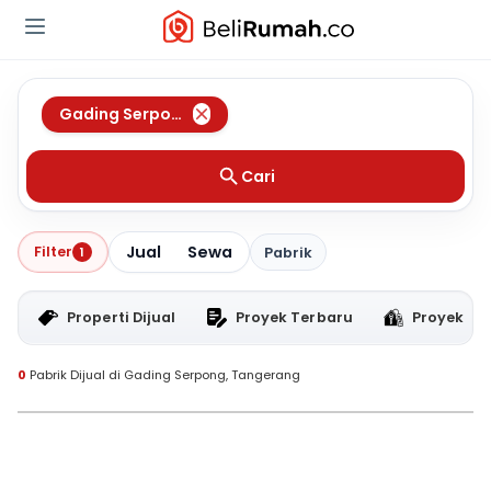
Gading Serpong
,
Tangerang
Cari
Jual
Sewa
Filter
1
Pabrik
Properti Dijual
Proyek Terbaru
Proyek RT
0
Pabrik Dijual di Gading Serpong, Tangerang