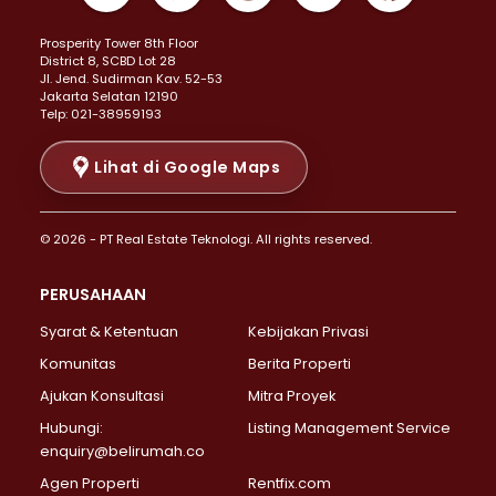
Properti Dijual di Kemayoran >
Prosperity Tower 8th Floor
Properti Dijual di Menteng >
District 8, SCBD Lot 28
Properti Dijual di Senen >
JI. Jend. Sudirman Kav. 52-53
Jakarta Selatan 12190
Properti Dijual di Tanah Abang >
Telp: 021-38959193
Properti Dijual di Cikini >
Properti Dijual di Kramat >
Lihat di Google Maps
Properti Dijual di Pasar Baru >
Properti Dijual di Bendungan Hilir >
© 2026 - PT Real Estate Teknologi. All rights reserved.
Properti Dijual di Jakarta Selatan >
Properti Dijual di Cilandak >
PERUSAHAAN
Properti Dijual di Lebak Bulus >
Syarat & Ketentuan
Kebijakan Privasi
Properti Dijual di Gandaria Selatan >
Properti Dijual di Pondok Labu >
Komunitas
Berita Properti
Properti Dijual di Cipete Selatan >
Ajukan Konsultasi
Mitra Proyek
Properti Dijual di Jagakarsa >
Hubungi:
Listing Management Service
Properti Dijual di Lenteng Agung >
enquiry@belirumah.co
Properti Dijual di Senayan >
Agen Properti
Rentfix.com
Properti Dijual di Pondok Pinang >