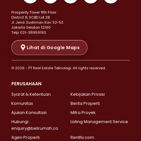
Properti Dijual di Kemayoran >
Prosperity Tower 8th Floor
Properti Dijual di Menteng >
District 8, SCBD Lot 28
Properti Dijual di Senen >
JI. Jend. Sudirman Kav. 52-53
Jakarta Selatan 12190
Properti Dijual di Tanah Abang >
Telp: 021-38959193
Properti Dijual di Cikini >
Properti Dijual di Kramat >
Lihat di Google Maps
Properti Dijual di Pasar Baru >
Properti Dijual di Bendungan Hilir >
© 2026 - PT Real Estate Teknologi. All rights reserved.
Properti Dijual di Jakarta Selatan >
Properti Dijual di Cilandak >
PERUSAHAAN
Properti Dijual di Lebak Bulus >
Syarat & Ketentuan
Kebijakan Privasi
Properti Dijual di Gandaria Selatan >
Properti Dijual di Pondok Labu >
Komunitas
Berita Properti
Properti Dijual di Cipete Selatan >
Ajukan Konsultasi
Mitra Proyek
Properti Dijual di Jagakarsa >
Hubungi:
Listing Management Service
Properti Dijual di Lenteng Agung >
enquiry@belirumah.co
Properti Dijual di Senayan >
Agen Properti
Rentfix.com
Properti Dijual di Pondok Pinang >