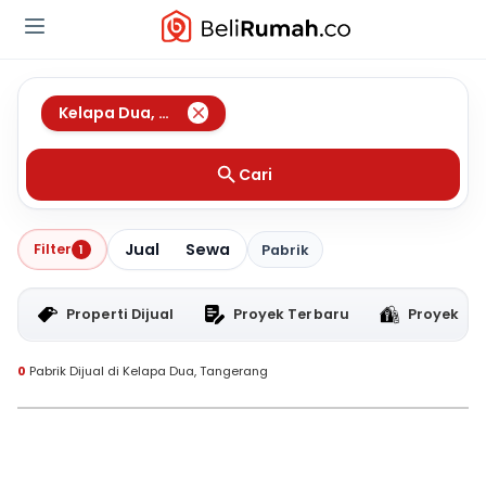
Kelapa Dua
,
Tangerang
Cari
Jual
Sewa
Filter
1
Pabrik
Properti Dijual
Proyek Terbaru
Proyek RT
0
Pabrik Dijual di Kelapa Dua, Tangerang