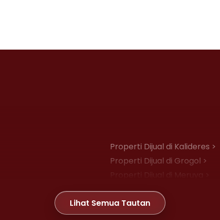
Properti Dijual di Kalideres >
Properti Dijual di Grogol >
Properti Dijual di Meruya >
Properti Dijual di Joglo >
Lihat Semua Tautan