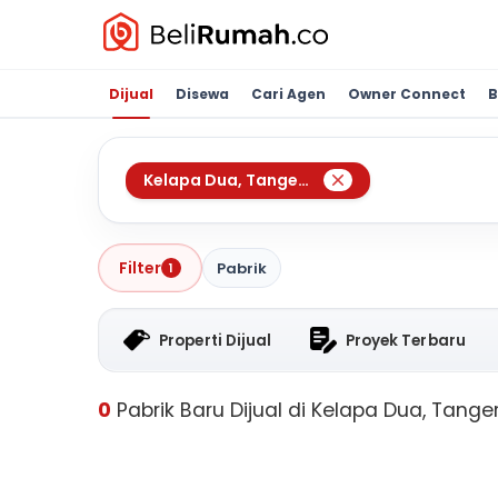
Dijual
Disewa
Cari Agen
Owner Connect
B
Kelapa Dua
,
Tangerang
Filter
Pabrik
1
Properti Dijual
Proyek Terbaru
0
Pabrik Baru Dijual di Kelapa Dua, Tang