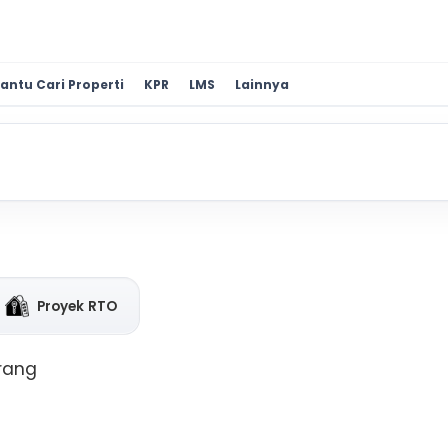
antu Cari Properti
KPR
LMS
Lainnya
Proyek RTO
erang