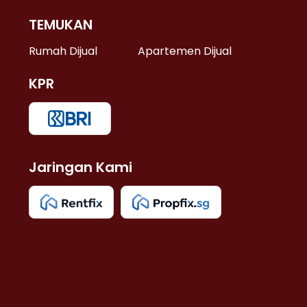
TEMUKAN
 >
Rumah Dijual
Apartemen Dijual
KPR
>
 >
Jaringan Kami
u >
>
 Lama >
 >