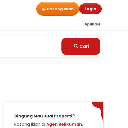
Login
Pasang Iklan
Aplikasi
Cari
Bingung Mau Jual Properti?
Pasang iklan di
Agen BeliRumah.