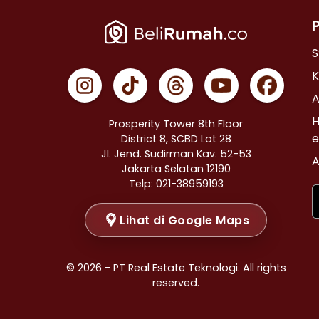
Properti Dijual di Cempaka Putih >
Properti Dijual di Johar Baru >
Properti Dijual di Menteng >
S
Properti Dijual di Tanah Abang >
K
Properti Dijual di Kramat >
A
Properti Dijual di Bendungan Hilir >
H
Prosperity Tower 8th Floor
Properti Dijual di Jakarta Selatan >
e
District 8, SCBD Lot 28
JI. Jend. Sudirman Kav. 52-53
Properti Dijual di Cilandak >
A
Jakarta Selatan 12190
Properti Dijual di Gandaria Selatan >
Telp: 021-38959193
Properti Dijual di Cipete Selatan >
Lihat di Google Maps
Properti Dijual di Lenteng Agung >
Properti Dijual di Pondok Pinang >
Properti Dijual di Kebayoran Baru >
© 2026 - PT Real Estate Teknologi. All rights
Properti Dijual di Mampang Prapatan >
reserved.
Properti Dijual di Pasar Minggu >